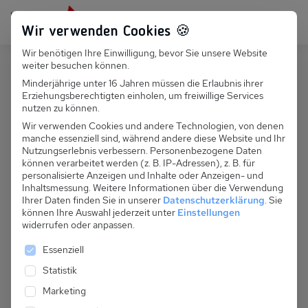
Persönlich für dich da:
+49 251 899 050
Wir verwenden Cookies 🍪
Wir benötigen Ihre Einwilligung, bevor Sie unsere Website
Suchfeld
weiter besuchen können.
Österreich
Galtür
Minderjährige unter 16 Jahren müssen die Erlaubnis ihrer
Erziehungsberechtigten einholen, um freiwillige Services
Suchen
A 092.001 - Bauernhaus Rocky
nutzen zu können.
Docky
Wir verwenden Cookies und andere Technologien, von denen
manche essenziell sind, während andere diese Website und Ihr
Nutzungserlebnis verbessern.
Personenbezogene Daten
können verarbeitet werden (z. B. IP-Adressen), z. B. für
personalisierte Anzeigen und Inhalte oder Anzeigen- und
Inhaltsmessung.
Weitere Informationen über die Verwendung
Ihrer Daten finden Sie in unserer
Datenschutzerklärung
.
Sie
können Ihre Auswahl jederzeit unter
Einstellungen
widerrufen oder anpassen.
Es folgt eine Liste der Service-Gruppen, für die eine 
Essenziell
Statistik
Marketing