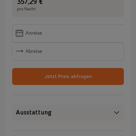
:
357,29 €
pro Nacht
Anreise
Abreise
Jetzt Preis abfragen
Ausstattung
Kamin/Kaminofen
Heizung