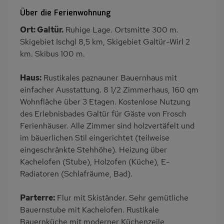
PKW-Parkplatz
Dusche
Über die Ferienwohnung
Gäste WC
Küche
Ort: Galtür.
Ruhige Lage. Ortsmitte 300 m.
Herd (4 Kochfelder)
Backofen
Skigebiet Ischgl 8,5 km, Skigebiet Galtür-Wirl 2
Geschirrspülmaschine
Kühlschrank
km. Skibus 100 m.
Ruhige Lage
Nichtraucher
Haus:
Rustikales paznauner Bauernhaus mit
Haustiere/Hund
Wb/WC
einfacher Ausstattung. 8 1/2 Zimmerhaus, 160 qm
verboten
Wohnfläche über 3 Etagen. Kostenlose Nutzung
freistehend
Kaffeemaschine
des Erlebnisbades Galtür für Gäste von Frosch
Ferienhäuser. Alle Zimmer sind holzvertäfelt und
Bettwäsche mietbar
im bäuerlichen Stil eingerichtet (teilweise
eingeschränkte Stehhöhe). Heizung über
Kachelofen (Stube), Holzofen (Küche), E-
Radiatoren (Schlafräume, Bad).
Parterre:
Flur mit Skiständer. Sehr gemütliche
Bauernstube mit Kachelofen. Rustikale
Bauernküche mit moderner Küchenzeile