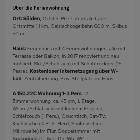
SAT-TV
Heizung
Über die Ferienwohnung
Balkon/Loggia
PKW-Parkplatz
Ort: Sölden
, Ortsteil Pitze. Zentrale Lage.
Küche
Geschirrspülmaschine
Ortsmitte 1,1 km. Gaislachkogelbahn 600 m. Skibus
Kühlschrank
Babybett
50 m.
Nichtraucher
Haus:
Ferienhaus mit 4 Ferienwohnungen, alle mit
Terrasse oder Balkon, in 2017 renoviert und neu
möbliert. Ski-/Schuhraum mit Schuhtrockner (15
Paare).
Kostenloser Internetzugang über W-
Lan
. Zentralheizung. Pkw-Stellplatz am Haus.
A 150.22C Wohnung 1-3 Pers
.: 2-
Zimmerwohnung, ca. 45 qm, 1. Etage.
Wohn-/Schlafraum mit kleinem Essplatz,
Schlafcouch (1 Pers.), Couchtisch, Sat-TV.
Kochnische (4 Pl. E-Herd, Spülmaschine,
Mikrowelle) im Flur. Doppelzimmer mit
Boxspringbett. Bad: Du, Wb, WC.