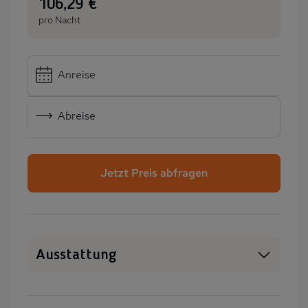
:
106,29 €
pro Nacht
Anreise
Abreise
Jetzt Preis abfragen
Ausstattung
Haustiere erlaubt
WLAN