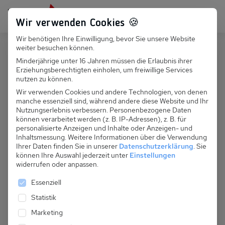
Persönlich für dich da:
+49 251 899 050
Wir verwenden Cookies 🍪
Wir benötigen Ihre Einwilligung, bevor Sie unsere Website
Suchfeld
weiter besuchen können.
Österreich
Sölden
Minderjährige unter 16 Jahren müssen die Erlaubnis ihrer
Erziehungsberechtigten einholen, um freiwillige Services
Suchen
A 150.022C - Fewo
nutzen zu können.
Gletscherstraße, Top 4
Wir verwenden Cookies und andere Technologien, von denen
manche essenziell sind, während andere diese Website und Ihr
Nutzungserlebnis verbessern.
Personenbezogene Daten
können verarbeitet werden (z. B. IP-Adressen), z. B. für
personalisierte Anzeigen und Inhalte oder Anzeigen- und
Inhaltsmessung.
Weitere Informationen über die Verwendung
Ihrer Daten finden Sie in unserer
Datenschutzerklärung
.
Sie
können Ihre Auswahl jederzeit unter
Einstellungen
widerrufen oder anpassen.
Es folgt eine Liste der Service-Gruppen, für die eine 
Essenziell
Statistik
Marketing