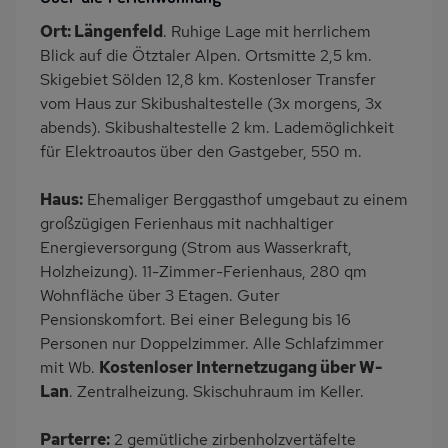
Heizung
Balkon/Loggia
Ort: Längenfeld
. Ruhige Lage mit herrlichem
PKW-Parkplatz
Ladestation E-Car
Blick auf die Ötztaler Alpen. Ortsmitte 2,5 km.
Dusche
Dusche/WC
Skigebiet Sölden 12,8 km. Kostenloser Transfer
vom Haus zur Skibushaltestelle (3x morgens, 3x
Küche
Herd (4 Kochfelder)
abends). Skibushaltestelle 2 km. Lademöglichkeit
Backofen
Geschirrspülmaschine
für Elektroautos über den Gastgeber, 550 m.
Kühlschrank
Gefrierschrank
Haus:
Ehemaliger Berggasthof umgebaut zu einem
Panoramablick
Ruhige Lage
großzügigen Ferienhaus mit nachhaltiger
Babybett
Nichtraucher
Energieversorgung (Strom aus Wasserkraft,
Wb/WC
freistehend
Holzheizung). 11-Zimmer-Ferienhaus, 280 qm
Wohnfläche über 3 Etagen. Guter
Bergblick
Pensionskomfort. Bei einer Belegung bis 16
Personen nur Doppelzimmer. Alle Schlafzimmer
mit Wb.
Kostenloser Internetzugang über W-
Lan
. Zentralheizung. Skischuhraum im Keller.
Parterre:
2 gemütliche zirbenholzvertäfelte