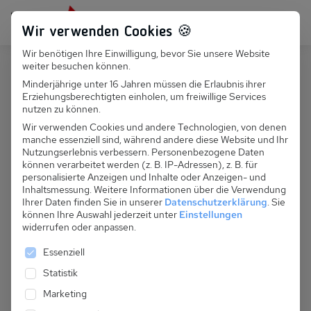
Persönlich für dich da:
+49 251 899 050
Wir verwenden Cookies 🍪
Wir benötigen Ihre Einwilligung, bevor Sie unsere Website
Suchfeld
weiter besuchen können.
Österreich
Längenfeld
Minderjährige unter 16 Jahren müssen die Erlaubnis ihrer
Erziehungsberechtigten einholen, um freiwillige Services
Suchen
A 153.001 - Gästehaus Bergblick
nutzen zu können.
Wir verwenden Cookies und andere Technologien, von denen
manche essenziell sind, während andere diese Website und Ihr
Nutzungserlebnis verbessern.
Personenbezogene Daten
können verarbeitet werden (z. B. IP-Adressen), z. B. für
personalisierte Anzeigen und Inhalte oder Anzeigen- und
Inhaltsmessung.
Weitere Informationen über die Verwendung
Ihrer Daten finden Sie in unserer
Datenschutzerklärung
.
Sie
können Ihre Auswahl jederzeit unter
Einstellungen
widerrufen oder anpassen.
Es folgt eine Liste der Service-Gruppen, für die eine 
Essenziell
Statistik
Marketing