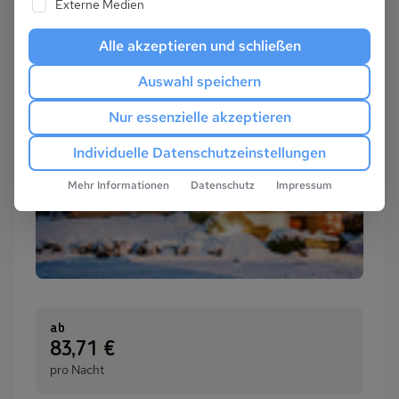
Externe Medien
Alle akzeptieren und schließen
Auswahl speichern
Nur essenzielle akzeptieren
Individuelle Datenschutzeinstellungen
Mehr Informationen
Datenschutz
Impressum
ab
:
83,71 €
pro Nacht