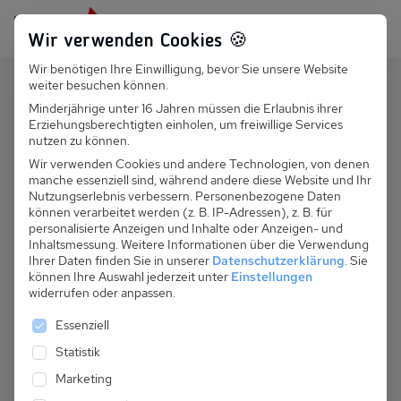
Persönlich für dich da:
+49 251 899 050
Wir verwenden Cookies 🍪
Wir benötigen Ihre Einwilligung, bevor Sie unsere Website
Suchfeld
weiter besuchen können.
Österreich
Umhausen
Minderjährige unter 16 Jahren müssen die Erlaubnis ihrer
Erziehungsberechtigten einholen, um freiwillige Services
Suchen
A 154.008A - Herberge Aulon, 2
nutzen zu können.
Etage, App 2
Wir verwenden Cookies und andere Technologien, von denen
manche essenziell sind, während andere diese Website und Ihr
Nutzungserlebnis verbessern.
Personenbezogene Daten
können verarbeitet werden (z. B. IP-Adressen), z. B. für
personalisierte Anzeigen und Inhalte oder Anzeigen- und
Inhaltsmessung.
Weitere Informationen über die Verwendung
Ihrer Daten finden Sie in unserer
Datenschutzerklärung
.
Sie
können Ihre Auswahl jederzeit unter
Einstellungen
widerrufen oder anpassen.
Es folgt eine Liste der Service-Gruppen, für die eine 
Essenziell
Statistik
Marketing