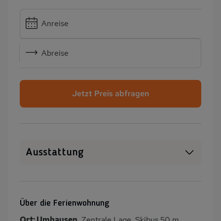
Anreise
Abreise
Jetzt Preis abfragen
Ausstattung
WLAN
SAT-TV
Heizung
Balkon/Loggia
Über die Ferienwohnung
PKW-Parkplatz
Dusche/WC
Ort: Umhausen.
Zentrale Lage. Skibus 50 m.