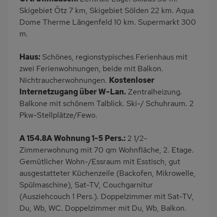
Küche
Herd (4 Kochfelder)
Skigebiet Ötz 7 km, Skigebiet Sölden 22 km. Aqua
Backofen
Geschirrspülmaschine
Dome Therme Längenfeld 10 km. Supermarkt 300
m.
Kühlschrank
Mikrowelle
Panoramablick
Babybett
Haus:
Schönes, regionstypisches Ferienhaus mit
Kinderhochstuhl
Nichtraucher
zwei Ferienwohnungen, beide mit Balkon.
Nichtraucherwohnungen.
Kostenloser
Haustiere/Hund
Internetzugang über W-Lan.
Zentralheizung.
verboten
Balkone mit schönem Talblick. Ski-/ Schuhraum. 2
Pkw-Stellplätze/Fewo.
A 154.8A Wohnung 1-5 Pers.:
2 1/2-
Zimmerwohnung mit 70 qm Wohnfläche, 2. Etage.
Gemütlicher Wohn-/Essraum mit Esstisch, gut
ausgestatteter Küchenzeile (Backofen, Mikrowelle,
Spülmaschine), Sat-TV, Couchgarnitur
(Ausziehcouch 1 Pers.). Doppelzimmer mit Sat-TV,
Du, Wb, WC. Doppelzimmer mit Du, Wb, Balkon.