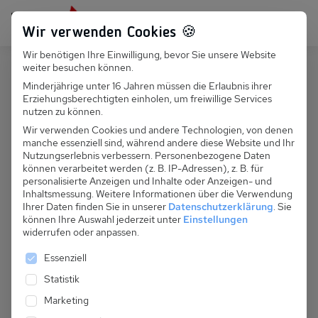
Persönlich für dich da:
+49 251 899 050
Wir verwenden Cookies 🍪
Wir benötigen Ihre Einwilligung, bevor Sie unsere Website
Suchfeld
weiter besuchen können.
Österreich
Fontanella
Minderjährige unter 16 Jahren müssen die Erlaubnis ihrer
Erziehungsberechtigten einholen, um freiwillige Services
Suchen
A 193.005 - Biohütte
nutzen zu können.
Ferienwohnung
Wir verwenden Cookies und andere Technologien, von denen
manche essenziell sind, während andere diese Website und Ihr
Nutzungserlebnis verbessern.
Personenbezogene Daten
können verarbeitet werden (z. B. IP-Adressen), z. B. für
personalisierte Anzeigen und Inhalte oder Anzeigen- und
Inhaltsmessung.
Weitere Informationen über die Verwendung
Ihrer Daten finden Sie in unserer
Datenschutzerklärung
.
Sie
können Ihre Auswahl jederzeit unter
Einstellungen
widerrufen oder anpassen.
Es folgt eine Liste der Service-Gruppen, für die eine 
Essenziell
Statistik
Marketing