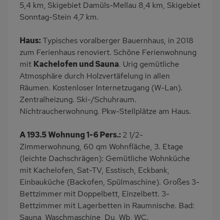
5,4 km, Skigebiet Damüls-Mellau 8,4 km, Skigebiet
Küche
Geschirrspülmaschine
Sonntag-Stein 4,7 km.
Kühlschrank
Panoramablick
Ruhige Lage
Babybett
Haus:
Typisches voralberger Bauernhaus, in 2018
zum Ferienhaus renoviert. Schöne Ferienwohnung
Kinderhochstuhl
Nichtraucher
mit
Kachelofen und Sauna
. Urig gemütliche
Wb/WC
Terrassenmöbel
Atmosphäre durch Holzvertäfelung in allen
Räumen. Kostenloser Internetzugang (W-Lan).
Zentralheizung. Ski-/Schuhraum.
Nichtraucherwohnung. Pkw-Stellplätze am Haus.
A 193.5 Wohnung 1-6 Pers.:
2 1/2-
Zimmerwohnung, 60 qm Wohnfläche, 3. Etage
(leichte Dachschrägen): Gemütliche Wohnküche
mit Kachelofen, Sat-TV, Esstisch, Eckbank,
Einbauküche (Backofen, Spülmaschine). Großes 3-
Bettzimmer mit Doppelbett, Einzelbett. 3-
Bettzimmer mit Lagerbetten in Raumnische. Bad:
Sauna, Waschmaschine, Du, Wb, WC.