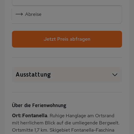
Abreise
Jetzt Preis abfragen
Ausstattung
Haustiere erlaubt
WLAN
SAT-TV
Sauna
Über die Ferienwohnung
Kamin/Kaminofen
Heizung
Ort: Fontanella
. Ruhige Hanglage am Ortsrand
Waschmaschine
Terrasse
mit herrlichem Blick auf die umliegende Bergwelt.
PKW-Parkplatz
Dusche
Ortsmitte 1,7 km. Skigebiet Fontanella-Faschina