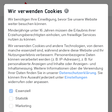
Persönlich für dich da:
+49 251 899 050
Wir verwenden Cookies 🍪
Wir benötigen Ihre Einwilligung, bevor Sie unsere Website
Suchfeld
weiter besuchen können.
Österreich
Ramsau
Minderjährige unter 16 Jahren müssen die Erlaubnis ihrer
Erziehungsberechtigten einholen, um freiwillige Services
Suchen
A 242.070 - Ferienhaus Brugger
nutzen zu können.
Wir verwenden Cookies und andere Technologien, von denen
manche essenziell sind, während andere diese Website und Ihr
Nutzungserlebnis verbessern.
Personenbezogene Daten
können verarbeitet werden (z. B. IP-Adressen), z. B. für
personalisierte Anzeigen und Inhalte oder Anzeigen- und
Inhaltsmessung.
Weitere Informationen über die Verwendung
Ihrer Daten finden Sie in unserer
Datenschutzerklärung
.
Sie
können Ihre Auswahl jederzeit unter
Einstellungen
widerrufen oder anpassen.
Es folgt eine Liste der Service-Gruppen, für die eine 
Essenziell
Statistik
Marketing