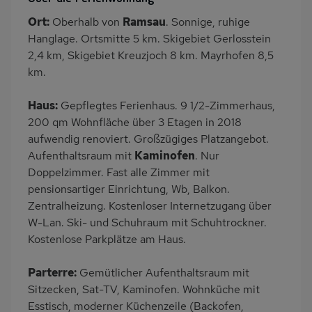
Balkon/Loggia
PKW-Parkplatz
Ort:
Oberhalb von
Ramsau
. Sonnige, ruhige
Dusche
Dusche/WC
Hanglage. Ortsmitte 5 km. Skigebiet Gerlosstein
Gäste WC
Küche
2,4 km, Skigebiet Kreuzjoch 8 km. Mayrhofen 8,5
km.
Herd (4 Kochfelder)
Backofen
Geschirrspülmaschine
Kühlschrank
Haus:
Gepflegtes Ferienhaus. 9 1/2-Zimmerhaus,
Panoramablick
Ruhige Lage
200 qm Wohnfläche über 3 Etagen in 2018
aufwendig renoviert. Großzügiges Platzangebot.
Babybett
Nichtraucher
Aufenthaltsraum mit
Kaminofen
. Nur
Haustiere/Hund
Wb/WC
Doppelzimmer. Fast alle Zimmer mit
verboten
pensionsartiger Einrichtung, Wb, Balkon.
Internet
Balkonmöbel
Zentralheizung. Kostenloser Internetzugang über
W-Lan. Ski- und Schuhraum mit Schuhtrockner.
Zusätzliches Badezimmer
Esszimmer
Kostenlose Parkplätze am Haus.
Kaffeemaschine
Bettwäsche inklusive
Handtücher inklusive
Parterre:
Gemütlicher Aufenthaltsraum mit
Sitzecken, Sat-TV, Kaminofen. Wohnküche mit
Esstisch, moderner Küchenzeile (Backofen,