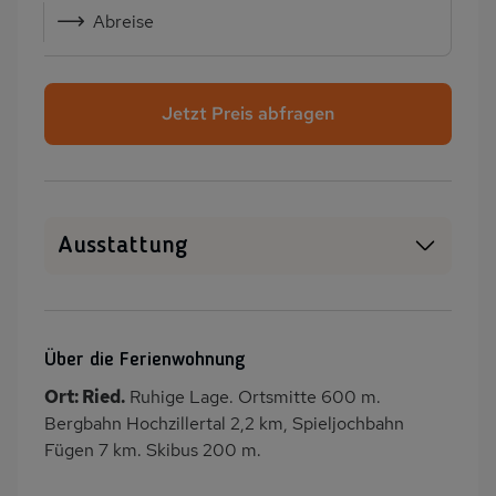
Abreise
Jetzt Preis abfragen
Ausstattung
WLAN
SAT-TV
Heizung
Waschmaschine
Über die Ferienwohnung
Terrasse
Balkon/Loggia
Ort: Ried.
Ruhige Lage. Ortsmitte 600 m.
PKW-Parkplatz
Küche
Bergbahn Hochzillertal 2,2 km, Spieljochbahn
Herd (4 Kochfelder)
Backofen
Fügen 7 km. Skibus 200 m.
Geschirrspülmaschine
Kühlschrank