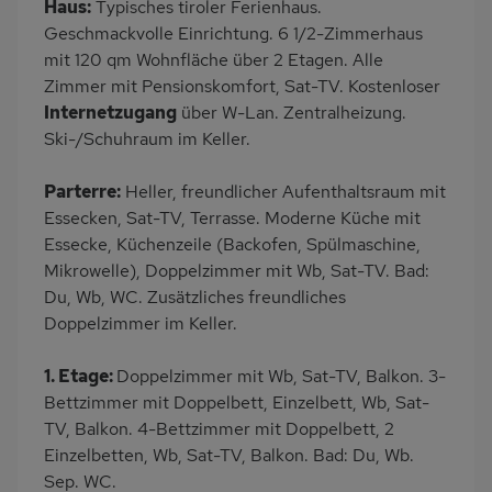
Haus:
Typisches tiroler Ferienhaus.
Babybett
Nichtraucher
Geschmackvolle Einrichtung. 6 1/2-Zimmerhaus
Haustiere/Hund
mit 120 qm Wohnfläche über 2 Etagen. Alle
verboten
Zimmer mit Pensionskomfort, Sat-TV. Kostenloser
Internetzugang
über W-Lan. Zentralheizung.
Ski-/Schuhraum im Keller.
Parterre:
Heller, freundlicher Aufenthaltsraum mit
Essecken, Sat-TV, Terrasse. Moderne Küche mit
Essecke, Küchenzeile (Backofen, Spülmaschine,
Mikrowelle), Doppelzimmer mit Wb, Sat-TV. Bad:
Du, Wb, WC. Zusätzliches freundliches
Doppelzimmer im Keller.
1. Etage:
Doppelzimmer mit Wb, Sat-TV, Balkon. 3-
Bettzimmer mit Doppelbett, Einzelbett, Wb, Sat-
TV, Balkon. 4-Bettzimmer mit Doppelbett, 2
Einzelbetten, Wb, Sat-TV, Balkon. Bad: Du, Wb.
Sep. WC.