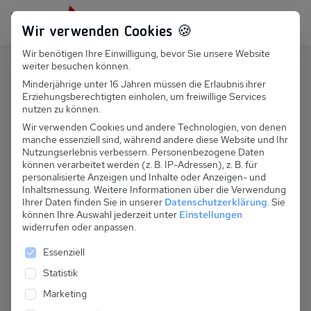
Persönlich für dich da:
+49 251 899 050
Wir verwenden Cookies 🍪
Wir benötigen Ihre Einwilligung, bevor Sie unsere Website
Suchfeld
weiter besuchen können.
Österreich
Ried
Minderjährige unter 16 Jahren müssen die Erlaubnis ihrer
Erziehungsberechtigten einholen, um freiwillige Services
Suchen
A 256.050 - Ferienhaus Binder
nutzen zu können.
Wir verwenden Cookies und andere Technologien, von denen
manche essenziell sind, während andere diese Website und Ihr
Nutzungserlebnis verbessern.
Personenbezogene Daten
können verarbeitet werden (z. B. IP-Adressen), z. B. für
personalisierte Anzeigen und Inhalte oder Anzeigen- und
Inhaltsmessung.
Weitere Informationen über die Verwendung
Ihrer Daten finden Sie in unserer
Datenschutzerklärung
.
Sie
können Ihre Auswahl jederzeit unter
Einstellungen
widerrufen oder anpassen.
Es folgt eine Liste der Service-Gruppen, für die eine 
Essenziell
Statistik
Marketing