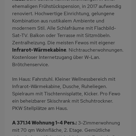
Ruhige Lage
Babybett
ehemaligen Frühstückspension, in 2017 aufwendig
renoviert. Hochwertige Einrichtung, gelungene
Spielzimmer
Nichtraucher
Kombination aus rustikalem Ambiente und
Haustiere/Hund
Wb/WC
modernem Stil. Alle Schlafräume mit Flachbild-
verboten
Sat-TV. Balkon oder Terrasse mit Sitzmöbeln.
Zentralheizung. Die meisten Fewos mit eigener
Infrarot-Wärmekabine
. Nichtraucherwohnungen.
Kostenloser Internetzugang über W-Lan.
Brötchenservice.
Im Haus: Fahrstuhl. Kleiner Wellnessbereich mit
Infrarot-Wärmekabine, Dusche, Ruheliegen.
Spielraum mit Tischtennisplatte, Kicker. Pro Fewo
ein beheizbarer Skischrank mit Schuhtrockner.
PKW Stellplätze am Haus.
A 371.14 Wohnung 1-4 Pers.:
3-Zimmerwohnung
mit 70 qm Wohnfläche, 2. Etage. Gemütliche