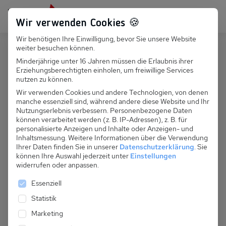
Persönlich für dich da:
+49 251 899 050
Wir verwenden Cookies 🍪
Wir benötigen Ihre Einwilligung, bevor Sie unsere Website
Suchfeld
weiter besuchen können.
Österreich
Hinterglemm
Minderjährige unter 16 Jahren müssen die Erlaubnis ihrer
Erziehungsberechtigten einholen, um freiwillige Services
Suchen
A 371.014 - Berghof, Appartment
nutzen zu können.
Penhab (2. OG)
Wir verwenden Cookies und andere Technologien, von denen
manche essenziell sind, während andere diese Website und Ihr
Nutzungserlebnis verbessern.
Personenbezogene Daten
können verarbeitet werden (z. B. IP-Adressen), z. B. für
personalisierte Anzeigen und Inhalte oder Anzeigen- und
Inhaltsmessung.
Weitere Informationen über die Verwendung
Ihrer Daten finden Sie in unserer
Datenschutzerklärung
.
Sie
können Ihre Auswahl jederzeit unter
Einstellungen
widerrufen oder anpassen.
Es folgt eine Liste der Service-Gruppen, für die eine 
Essenziell
Statistik
Marketing