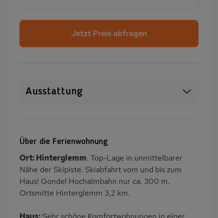
Jetzt Preis abfragen
Ausstattung
SAT-TV
Heizung
Balkon/Loggia
PKW-Parkplatz
Über die Ferienwohnung
Dusche
Dusche/WC
Ort: Hinterglemm
. Top-Lage in unmittelbarer
Gäste WC
Küche
Nähe der Skipiste. Skiabfahrt vom und bis zum
Herd (4 Kochfelder)
Backofen
Haus! Gondel Hochalmbahn nur ca. 300 m.
Ortsmitte Hinterglemm 3,2 km.
Geschirrspülmaschine
Kühlschrank
Mikrowelle
Skiabfahrt zum Haus
Haus:
Sehr schöne Komfortwohnungen in einer