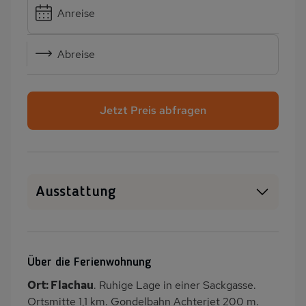
Anreise
Abreise
Jetzt Preis abfragen
Ausstattung
WLAN
SAT-TV
Sauna
Kamin/Kaminofen
Über die Ferienwohnung
Heizung
Terrasse
Ort: Flachau
. Ruhige Lage in einer Sackgasse.
Balkon/Loggia
Kinderspielplatz
Ortsmitte 1,1 km. Gondelbahn Achterjet 200 m.