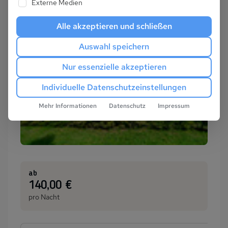
Externe Medien
Alle akzeptieren und schließen
Auswahl speichern
Nur essenzielle akzeptieren
Individuelle Datenschutzeinstellungen
Mehr Informationen
Datenschutz
Impressum
ab
:
140,00 €
pro Nacht