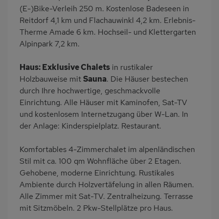
PKW-Parkplatz
Dusche
(E-)Bike-Verleih 250 m. Kostenlose Badeseen in
Reitdorf 4,1 km und Flachauwinkl 4,2 km. Erlebnis-
Dusche/WC
Küche
Therme Amade 6 km. Hochseil- und Klettergarten
Herd (4 Kochfelder)
Backofen
Alpinpark 7,2 km.
Geschirrspülmaschine
Kühlschrank
Haus: Exklusive Chalets
in rustikaler
Mikrowelle
Babybett
Holzbauweise mit
Sauna
. Die Häuser bestechen
Nichtraucher
Haustiere/Hund
durch Ihre hochwertige, geschmackvolle
verboten
Einrichtung. Alle Häuser mit Kaminofen, Sat-TV
Wb/WC
Internet
und kostenlosem Internetzugang über W-Lan. In
der Anlage: Kinderspielplatz. Restaurant.
Terrassenmöbel
Kaffeemaschine
Bettwäsche inklusive
Handtücher inklusive
Komfortables 4-Zimmerchalet im alpenländischen
Stil mit ca. 100 qm Wohnfläche über 2 Etagen.
Gehobene, moderne Einrichtung. Rustikales
Ambiente durch Holzvertäfelung in allen Räumen.
Alle Zimmer mit Sat-TV. Zentralheizung. Terrasse
mit Sitzmöbeln. 2 Pkw-Stellplätze pro Haus.