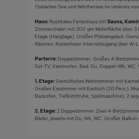
Ossiacher See und Wörthersee im Umkreis vo
Haus:
Rustikales Ferienhaus mit
Sauna, Kami
Zimmerchalet mit 300 qm Wohnfläche über 3 Et
Etage (Hanglage). Großes Platzangebot. Gemüt
Räumen. Kostenloser Internetzugang über W-La
Parterre:
Doppelzimmer. Großes 4-Bettzimmer m
Sat-TV, Kaminofen. Bad: Du, Doppel-Wb, WC, 
1. Etage:
Gemütliches Wohnzimmer mit Kachelof
Großes Esszimmer mit Esstisch (20 Pers.). Mo
Backofen, Tiefkühltruhe, Spülmaschine). 2 se
2. Etage:
2 Doppelzimmer. Zwei 4-Bettzimmer, j
Bäder, jeweils mit Du, Wb, WC. Großer Balkon