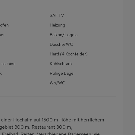
SAT-TV
ofen
Heizung
ner
Balkon/Loggia
Dusche/WC
Herd (4 Kochfelder)
maschine
Kühlschrank
k
Ruhige Lage
Wb/WC
 einer Hochalm auf 1500 m Höhe mit herrlichem
ergebiet 300 m. Restaurant 300 m,
. Freibad. Reiten. Verschiedene Badesseen wie