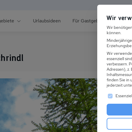
Wir verw
gebiete
Urlaubsideen
Für Gastgeber
Über un
Wir benötigen
können.
Minderjährige
Erziehungsber
Wir verwende
hrindl
essenziell si
verbessern.
P
Adressen), z.
ee
Inhaltsmessu
finden Sie in
jederzeit unt
Es folgt ei
Essenziel
s im Winter
 den Skiurlaub