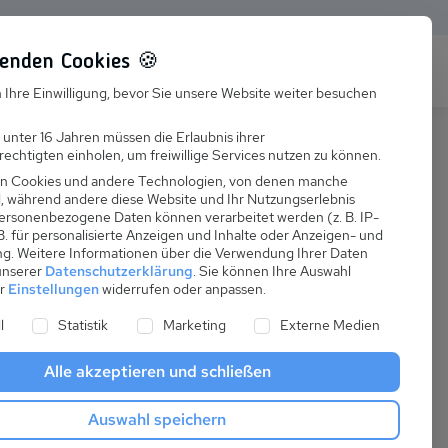
enden Cookies 🍪
s
Karriere
FAQ
 Ihre Einwilligung, bevor Sie unsere Website weiter besuchen
Jobs
 unter 16 Jahren müssen die Erlaubnis ihrer
echtigten einholen, um freiwillige Services nutzen zu können.
Suchen
Ausbildung
n Cookies und andere Technologien, von denen manche
nd, während andere diese Website und Ihr Nutzungserlebnis
ersonenbezogene Daten können verarbeitet werden (z. B. IP-
 B. für personalisierte Anzeigen und Inhalte oder Anzeigen- und
ng.
Weitere Informationen über die Verwendung Ihrer Daten
 unserer
Datenschutzerklärung
.
Sie können Ihre Auswahl
ab
er
Einstellungen
widerrufen oder anpassen.
:
225,00 €
ne Liste der Service-Gruppen, für die eine Einwilligung er
l
Statistik
Marketing
Externe Medien
pro Nacht
Alle akzeptieren und schließen
Anreise
Auswahl speichern