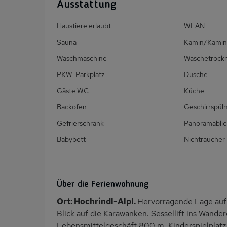
Ausstattung
Haustiere erlaubt
WLAN
Sauna
Kamin/Kamin
Waschmaschine
Wäschetrock
PKW-Parkplatz
Dusche
Gäste WC
Küche
Backofen
Geschirrspül
Gefrierschrank
Panoramablic
Babybett
Nichtraucher
Über die Ferienwohnung
Ort: Hochrindl-Alpl.
Hervorragende Lage auf
Blick auf die Karawanken. Sessellift ins Wand
Lebensmittelgeschäft 800 m. Kinderspielplatz