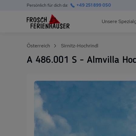
Persönlich für dich da:
+49 251 899 050
Hauptnavigation
Unsere Spezial
Deutsche Ostsee
Suchfeld
Österreich
Sirnitz-Hochrindl
Polnische Ostsee
A 486.001 S - Almvilla Hoc
Ferienhäuser am S
Alpen im Sommer
Skihütten & Chalet
Gruppenhäuser für