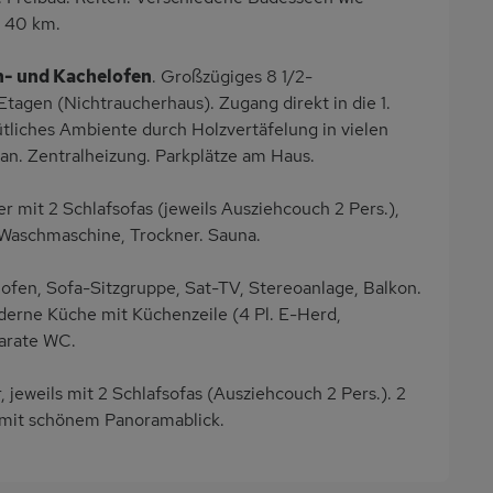
n 40 km.
n- und Kachelofen
. Großzügiges 8 1/2-
agen (Nichtraucherhaus). Zugang direkt in die 1.
liches Ambiente durch Holzvertäfelung in vielen
n. Zentralheizung. Parkplätze am Haus.
it 2 Schlafsofas (jeweils Ausziehcouch 2 Pers.),
Waschmaschine, Trockner. Sauna.
en, Sofa-Sitzgruppe, Sat-TV, Stereoanlage, Balkon.
derne Küche mit Küchenzeile (4 Pl. E-Herd,
parate WC.
eweils mit 2 Schlafsofas (Ausziehcouch 2 Pers.). 2
 mit schönem Panoramablick.