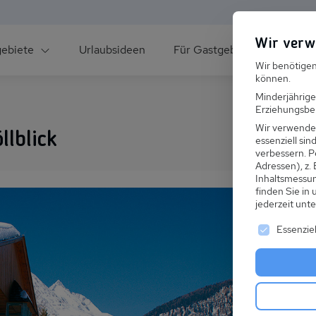
Wir verw
gebiete
Urlaubsideen
Für Gastgeber
Über un
Wir benötigen
können.
Minderjährige
Erziehungsber
Wir verwende
lblick
essenziell si
verbessern.
P
Adressen), z.
ee
Inhaltsmessu
finden Sie in
jederzeit unt
Es folgt ei
Essenziel
s im Winter
 den Skiurlaub