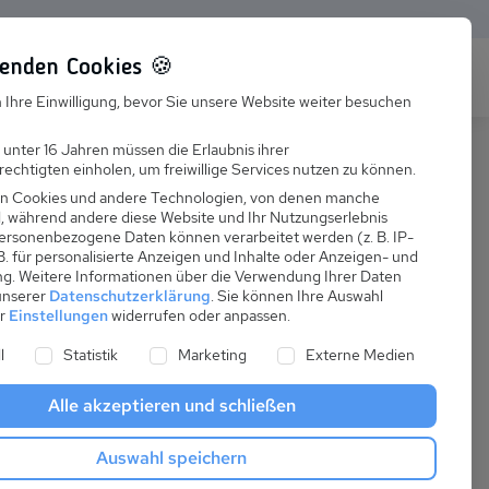
enden Cookies 🍪
s
Karriere
FAQ
 Ihre Einwilligung, bevor Sie unsere Website weiter besuchen
Jobs
 unter 16 Jahren müssen die Erlaubnis ihrer
echtigten einholen, um freiwillige Services nutzen zu können.
Suchen
Ausbildung
n Cookies und andere Technologien, von denen manche
nd, während andere diese Website und Ihr Nutzungserlebnis
ersonenbezogene Daten können verarbeitet werden (z. B. IP-
 B. für personalisierte Anzeigen und Inhalte oder Anzeigen- und
ng.
Weitere Informationen über die Verwendung Ihrer Daten
 unserer
Datenschutzerklärung
.
Sie können Ihre Auswahl
ab
er
Einstellungen
widerrufen oder anpassen.
:
644,71 €
ne Liste der Service-Gruppen, für die eine Einwilligung er
l
Statistik
Marketing
Externe Medien
pro Nacht
Alle akzeptieren und schließen
Anreise
Auswahl speichern