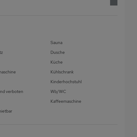
Sauna
tz
Dusche
Küche
maschine
Kühlschrank
Kinderhochstuhl
nd verboten
Wb/WC
Kaffeemaschine
ietbar