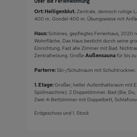
Über die Ferienwohnung
Ort: Heiligenblut.
Zentrale, dennoch ruhige L
400 m. Gondel 400 m. Übungswiese mit Anfäng
Haus:
Schönes, gepflegtes Ferienhaus, 2020 r
Wohnfläche. Das Haus besticht durch seine gr
Einrichtung. Fast alle Zimmer mit Bad. Nichtr
Zentralheizung. Große
Außensauna
für bis z
Parterre:
Ski-/Schuhraum mit Schuhtrockner.
1. Etage:
Großer, heller Aufenthaltsraum mit E
Spülmaschine). 2 Doppelzimmer. Bad (Bw, Du,
Zwei 4-Bettzimmer mit Doppelbett, Schlafcouc
Erdgeschoss und 1. Stock