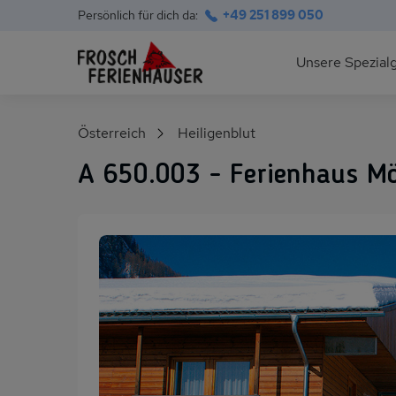
Persönlich für dich da:
+49 251 899 050
Hauptnavigation
Unsere Spezial
Deutsche Ostsee
Suchfeld
Österreich
Heiligenblut
Polnische Ostsee
A 650.003 - Ferienhaus Möl
Ferienhäuser am S
Alpen im Sommer
Skihütten & Chalet
Gruppenhäuser für