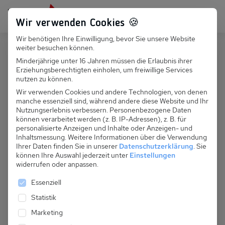
Persönlich für dich da:
+49 251 899 050
Wir verwenden Cookies 🍪
Wir benötigen Ihre Einwilligung, bevor Sie unsere Website
Suchfeld
weiter besuchen können.
Österreich
Heiligenblut
Minderjährige unter 16 Jahren müssen die Erlaubnis ihrer
Erziehungsberechtigten einholen, um freiwillige Services
Suchen
A 650.019 S - Ferienhaus Polier
nutzen zu können.
Kasa
Wir verwenden Cookies und andere Technologien, von denen
manche essenziell sind, während andere diese Website und Ihr
Nutzungserlebnis verbessern.
Personenbezogene Daten
können verarbeitet werden (z. B. IP-Adressen), z. B. für
personalisierte Anzeigen und Inhalte oder Anzeigen- und
Inhaltsmessung.
Weitere Informationen über die Verwendung
Ihrer Daten finden Sie in unserer
Datenschutzerklärung
.
Sie
können Ihre Auswahl jederzeit unter
Einstellungen
widerrufen oder anpassen.
Es folgt eine Liste der Service-Gruppen, für die eine 
Essenziell
Statistik
Marketing