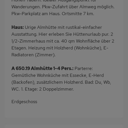
Wanderungen. Pkw-Zufahrt über Almweg möglich.
Kühlschrank
Babybett
Pkw-Parkplatz am Haus. Ortsmitte 7 km.
Nichtraucher
Wb/WC
Bettwäsche inklusive
Haus:
Urige Almhütte mit rustikal-einfacher
Ausstattung. Hier erleben Sie Hüttenurlaub pur. 2
1/2-Zimmerhaus mit ca. 40 qm Wohnfläche über 2
Etagen. Heizung mit Holzherd (Wohnküche), E-
Radiatoren (Zimmer).
A 650.19 Almhütte 1-4 Pers.:
Parterre:
Gemütliche Wohnküche mit Essecke, E-Herd
(Backofen), zusätzlichem Holzherd. Bad: Du, Wb,
WC. 1. Etage: 2 Doppelzimmer.
Erdgeschoss