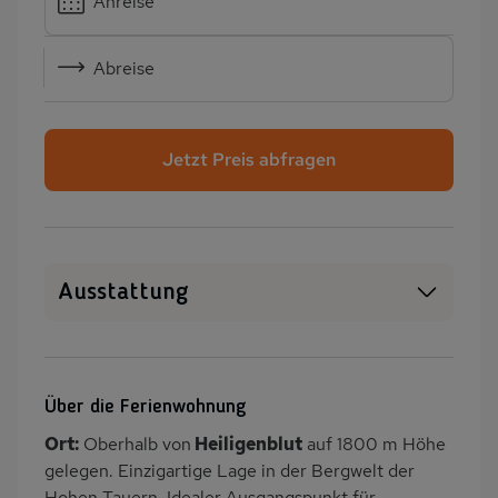
Anreise
Abreise
Jetzt Preis abfragen
Ausstattung
Haustiere erlaubt
WLAN
Heizung
Terrasse
Über die Ferienwohnung
PKW-Parkplatz
Dusche
Ort:
Oberhalb von
Heiligenblut
auf 1800 m Höhe
Dusche/WC
Küche
gelegen. Einzigartige Lage in der Bergwelt der
Herd (2 Platten)
Backofen
Hohen Tauern. Idealer Ausgangspunkt für