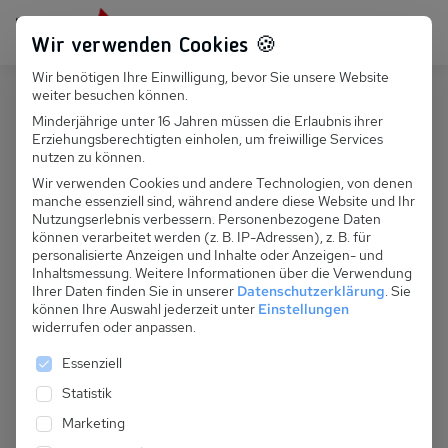
Persönlich für dich da:
+49 251 899 050
Wir verwenden Cookies 🍪
Wir benötigen Ihre Einwilligung, bevor Sie unsere Website
Suchfeld
weiter besuchen können.
Schweiz
Disentis
Minderjährige unter 16 Jahren müssen die Erlaubnis ihrer
Erziehungsberechtigten einholen, um freiwillige Services
Suchen
CH 116.006 - Ferienhaus Glaretsch
nutzen zu können.
Wir verwenden Cookies und andere Technologien, von denen
manche essenziell sind, während andere diese Website und Ihr
Nutzungserlebnis verbessern.
Personenbezogene Daten
können verarbeitet werden (z. B. IP-Adressen), z. B. für
personalisierte Anzeigen und Inhalte oder Anzeigen- und
Inhaltsmessung.
Weitere Informationen über die Verwendung
Ihrer Daten finden Sie in unserer
Datenschutzerklärung
.
Sie
können Ihre Auswahl jederzeit unter
Einstellungen
widerrufen oder anpassen.
Es folgt eine Liste der Service-Gruppen, für die eine 
Essenziell
Statistik
Marketing