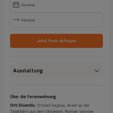
Anreise
Abreise
Jetzt Preis abfragen
Ausstattung
WLAN
Heizung
PKW-Parkplatz
Dusche
Über die Ferienwohnung
Gäste WC
Küche
Ort: Disentis
, Ortsteil Segnas, direkt an der
Herd (2 Platten)
Herd (4 Kochfelder)
Talabfahrt aus dem Skigebiet. Ruhige, sonnige