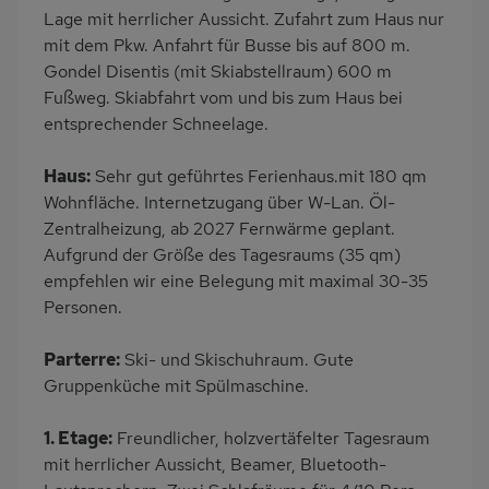
Backofen
Geschirrspülmaschine
Lage mit herrlicher Aussicht. Zufahrt zum Haus nur
mit dem Pkw. Anfahrt für Busse bis auf 800 m.
Kühlschrank
Mikrowelle
Gondel Disentis (mit Skiabstellraum) 600 m
Gefrierschrank
Panoramablick
Fußweg. Skiabfahrt vom und bis zum Haus bei
Lage im Skigebiet
Skiabfahrt zum Haus
entsprechender Schneelage.
Ruhige Lage
Nichtraucher
Haus:
Sehr gut geführtes Ferienhaus.mit 180 qm
Haustiere/Hund
freistehend
Wohnfläche. Internetzugang über W-Lan. Öl-
verboten
Zentralheizung, ab 2027 Fernwärme geplant.
Internet
Zusätzliches Badezimmer
Aufgrund der Größe des Tagesraums (35 qm)
empfehlen wir eine Belegung mit maximal 30-35
Bergblick
Bettwäsche mietbar
Personen.
Parterre:
Ski- und Skischuhraum. Gute
Gruppenküche mit Spülmaschine.
1. Etage:
Freundlicher, holzvertäfelter Tagesraum
mit herrlicher Aussicht, Beamer, Bluetooth-