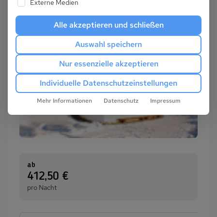
Externe Medien
Alle akzeptieren und schließen
Auswahl speichern
Nur essenzielle akzeptieren
Individuelle Datenschutzeinstellungen
Mehr Informationen
Datenschutz
Impressum
ab
:
412,50 €
pro Nacht