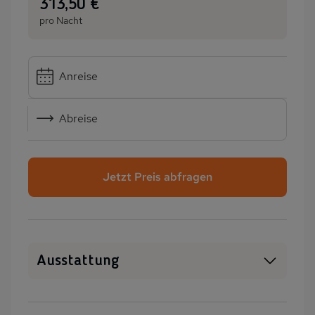
:
313,50 €
pro Nacht
Anreise
Abreise
Jetzt Preis abfragen
Ausstattung
Haustiere erlaubt
WLAN