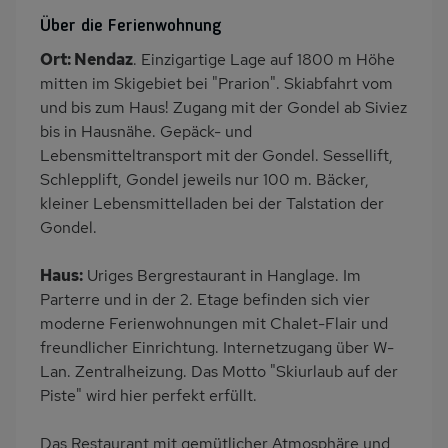
SAT-TV
Kamin/Kaminofen
Über die Ferienwohnung
Heizung
Balkon/Loggia
Ort: Nendaz
. Einzigartige Lage auf 1800 m Höhe
PKW-Parkplatz
Dusche/WC
mitten im Skigebiet bei "Prarion". Skiabfahrt vom
Küche
Herd (4 Kochfelder)
und bis zum Haus! Zugang mit der Gondel ab Siviez
bis in Hausnähe. Gepäck- und
Backofen
Geschirrspülmaschine
Lebensmitteltransport mit der Gondel. Sessellift,
Kühlschrank
Mikrowelle
Schlepplift, Gondel jeweils nur 100 m. Bäcker,
Gefrierschrank
Lage im Skigebiet
kleiner Lebensmittelladen bei der Talstation der
Gondel.
Skiabfahrt zum Haus
Babybett
Kinderhochstuhl
Nichtraucher
Haus:
Uriges Bergrestaurant in Hanglage. Im
Badewanne/WC
Internet
Parterre und in der 2. Etage befinden sich vier
moderne Ferienwohnungen mit Chalet-Flair und
Zusätzliches Badezimmer
Bergblick
freundlicher Einrichtung. Internetzugang über W-
Bettwäsche inklusive
Handtücher inklusive
Lan. Zentralheizung. Das Motto "Skiurlaub auf der
Piste" wird hier perfekt erfüllt.
Das Restaurant mit gemütlicher Atmosphäre und