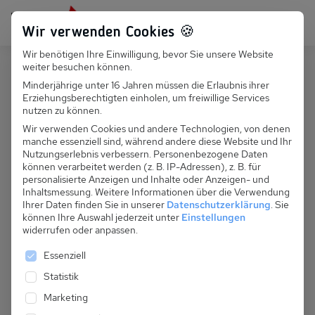
Persönlich für dich da:
+49 251 899 050
Wir verwenden Cookies 🍪
Wir benötigen Ihre Einwilligung, bevor Sie unsere Website
Suchfeld
weiter besuchen können.
Schweiz
Iserables
Minderjährige unter 16 Jahren müssen die Erlaubnis ihrer
Erziehungsberechtigten einholen, um freiwillige Services
Suchen
CH 383.071 - Appart. Chalet des
nutzen zu können.
Alpes 003
Wir verwenden Cookies und andere Technologien, von denen
manche essenziell sind, während andere diese Website und Ihr
Nutzungserlebnis verbessern.
Personenbezogene Daten
können verarbeitet werden (z. B. IP-Adressen), z. B. für
personalisierte Anzeigen und Inhalte oder Anzeigen- und
Inhaltsmessung.
Weitere Informationen über die Verwendung
Ihrer Daten finden Sie in unserer
Datenschutzerklärung
.
Sie
können Ihre Auswahl jederzeit unter
Einstellungen
widerrufen oder anpassen.
Es folgt eine Liste der Service-Gruppen, für die eine 
Essenziell
Statistik
Marketing