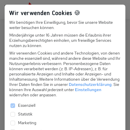
Persönlich für dich da:
+49 251 899 050
Wir verwenden Cookies 🍪
Wir benötigen Ihre Einwilligung, bevor Sie unsere Website
Suchfeld
weiter besuchen können.
Schweiz
Veysonnaz
Minderjährige unter 16 Jahren müssen die Erlaubnis ihrer
Erziehungsberechtigten einholen, um freiwillige Services
Suchen
CH 385.008 - Chalet St. George
nutzen zu können.
Wir verwenden Cookies und andere Technologien, von denen
manche essenziell sind, während andere diese Website und Ihr
Nutzungserlebnis verbessern.
Personenbezogene Daten
können verarbeitet werden (z. B. IP-Adressen), z. B. für
personalisierte Anzeigen und Inhalte oder Anzeigen- und
Inhaltsmessung.
Weitere Informationen über die Verwendung
Ihrer Daten finden Sie in unserer
Datenschutzerklärung
.
Sie
können Ihre Auswahl jederzeit unter
Einstellungen
widerrufen oder anpassen.
Es folgt eine Liste der Service-Gruppen, für die eine 
Essenziell
Statistik
Marketing