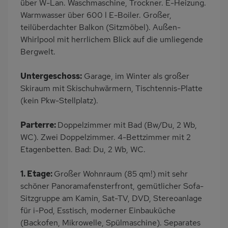
über W-Lan. Waschmaschine, Trockner. E-Heizung.
Wb/WC
freistehend
Warmwasser über 600 l E-Boiler. Großer,
teilüberdachter Balkon (Sitzmöbel). Außen-
Whirlpool mit herrlichem Blick auf die umliegende
Bergwelt.
Untergeschoss:
Garage, im Winter als großer
Skiraum mit Skischuhwärmern, Tischtennis-Platte
(kein Pkw-Stellplatz).
Parterre:
Doppelzimmer mit Bad (Bw/Du, 2 Wb,
WC). Zwei Doppelzimmer. 4-Bettzimmer mit 2
Etagenbetten. Bad: Du, 2 Wb, WC.
1. Etage:
Großer Wohnraum (85 qm!) mit sehr
schöner Panoramafensterfront, gemütlicher Sofa-
Sitzgruppe am Kamin, Sat-TV, DVD, Stereoanlage
für i-Pod, Esstisch, moderner Einbauküche
(Backofen, Mikrowelle, Spülmaschine). Separates