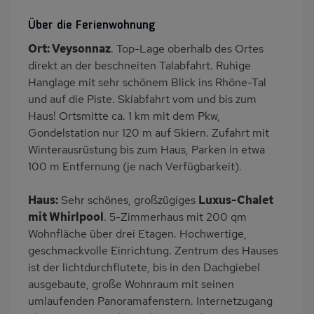
Whirlpool
Kamin/Kaminofen
Über die Ferienwohnung
Heizung
Waschmaschine
Ort: Veysonnaz
. Top-Lage oberhalb des Ortes
Wäschetrockner
Balkon/Loggia
direkt an der beschneiten Talabfahrt. Ruhige
PKW-Parkplatz
Badewanne
Hanglage mit sehr schönem Blick ins Rhône-Tal
und auf die Piste. Skiabfahrt vom und bis zum
Dusche
Dusche/WC
Haus! Ortsmitte ca. 1 km mit dem Pkw,
Küche
Herd (4 Kochfelder)
Gondelstation nur 120 m auf Skiern. Zufahrt mit
Backofen
Geschirrspülmaschine
Winterausrüstung bis zum Haus, Parken in etwa
100 m Entfernung (je nach Verfügbarkeit).
Kühlschrank
Mikrowelle
Panoramablick
Lage im Skigebiet
Haus:
Sehr schönes, großzügiges
Luxus-Chalet
Skiabfahrt zum Haus
Ruhige Lage
mit Whirlpool
. 5-Zimmerhaus mit 200 qm
Wohnfläche über drei Etagen. Hochwertige,
Babybett
Kinderhochstuhl
geschmackvolle Einrichtung. Zentrum des Hauses
Spielzimmer
Nichtraucher
ist der lichtdurchflutete, bis in den Dachgiebel
Haustiere/Hund
Badewanne/WC
ausgebaute, große Wohnraum mit seinen
verboten
umlaufenden Panoramafenstern. Internetzugang