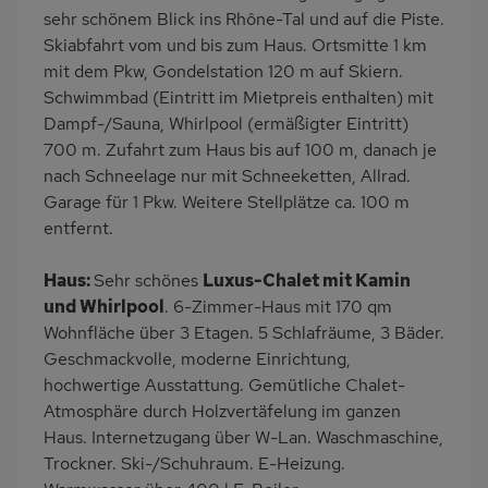
Terrasse
Balkon/Loggia
sehr schönem Blick ins Rhône-Tal und auf die Piste.
Skiabfahrt vom und bis zum Haus. Ortsmitte 1 km
PKW-Parkplatz
Dusche
mit dem Pkw, Gondelstation 120 m auf Skiern.
Gäste WC
Küche
Schwimmbad (Eintritt im Mietpreis enthalten) mit
Herd (4 Kochfelder)
Backofen
Dampf-/Sauna, Whirlpool (ermäßigter Eintritt)
700 m. Zufahrt zum Haus bis auf 100 m, danach je
Geschirrspülmaschine
Kühlschrank
nach Schneelage nur mit Schneeketten, Allrad.
Mikrowelle
Panoramablick
Garage für 1 Pkw. Weitere Stellplätze ca. 100 m
Lage im Skigebiet
Skiabfahrt zum Haus
entfernt.
Babybett
Kinderhochstuhl
Haus:
Sehr schönes
Luxus-Chalet mit Kamin
Nichtraucher
Haustiere/Hund
und Whirlpool
. 6-Zimmer-Haus mit 170 qm
verboten
Wohnfläche über 3 Etagen. 5 Schlafräume, 3 Bäder.
Badewanne/WC
freistehend
Geschmackvolle, moderne Einrichtung,
hochwertige Ausstattung. Gemütliche Chalet-
Internet
Balkonmöbel
Atmosphäre durch Holzvertäfelung im ganzen
Terrassenmöbel
Kaffeemaschine
Haus. Internetzugang über W-Lan. Waschmaschine,
Bergblick
Bettwäsche inklusive
Trockner. Ski-/Schuhraum. E-Heizung.