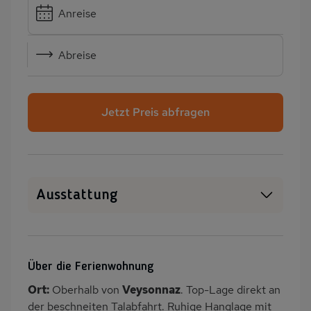
Anreise
Abreise
Jetzt Preis abfragen
Ausstattung
WLAN
SAT-TV
Whirlpool
Kamin/Kaminofen
Über die Ferienwohnung
Heizung
Waschmaschine
Ort:
Oberhalb von
Veysonnaz
. Top-Lage direkt an
Wäschetrockner
Garten
der beschneiten Talabfahrt. Ruhige Hanglage mit