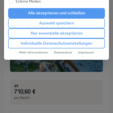
Externe Medien
Alle akzeptieren und schließen
Auswahl speichern
Nur essenzielle akzeptieren
Individuelle Datenschutzeinstellungen
Mehr Informationen
Datenschutz
Impressum
ab
:
710,60 €
pro Nacht