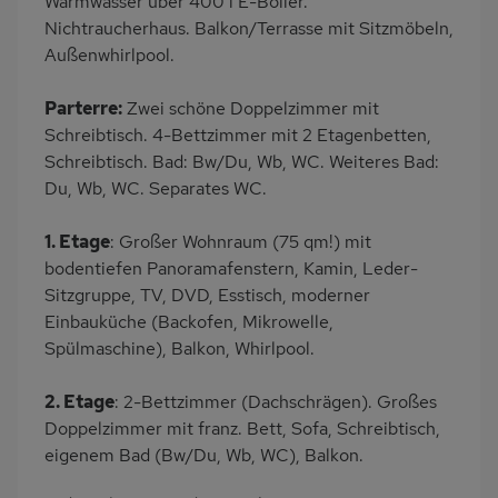
Warmwasser über 400 l E-Boiler.
Handtücher inklusive
Nichtraucherhaus. Balkon/Terrasse mit Sitzmöbeln,
Außenwhirlpool.
Parterre:
Zwei schöne Doppelzimmer mit
Schreibtisch. 4-Bettzimmer mit 2 Etagenbetten,
Schreibtisch. Bad: Bw/Du, Wb, WC. Weiteres Bad:
Du, Wb, WC. Separates WC.
1. Etage
: Großer Wohnraum (75 qm!) mit
bodentiefen Panoramafenstern, Kamin, Leder-
Sitzgruppe, TV, DVD, Esstisch, moderner
Einbauküche (Backofen, Mikrowelle,
Spülmaschine), Balkon, Whirlpool.
2. Etage
: 2-Bettzimmer (Dachschrägen). Großes
Doppelzimmer mit franz. Bett, Sofa, Schreibtisch,
eigenem Bad (Bw/Du, Wb, WC), Balkon.