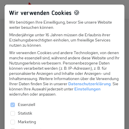
Persönlich für dich da:
+49 251 899 050
Wir verwenden Cookies 🍪
Wir benötigen Ihre Einwilligung, bevor Sie unsere Website
Suchfeld
weiter besuchen können.
Schweiz
Veysonnaz
Minderjährige unter 16 Jahren müssen die Erlaubnis ihrer
Erziehungsberechtigten einholen, um freiwillige Services
Suchen
CH 385.012 - Chalet Hirondelle
nutzen zu können.
Wir verwenden Cookies und andere Technologien, von denen
manche essenziell sind, während andere diese Website und Ihr
Nutzungserlebnis verbessern.
Personenbezogene Daten
können verarbeitet werden (z. B. IP-Adressen), z. B. für
personalisierte Anzeigen und Inhalte oder Anzeigen- und
Inhaltsmessung.
Weitere Informationen über die Verwendung
Ihrer Daten finden Sie in unserer
Datenschutzerklärung
.
Sie
können Ihre Auswahl jederzeit unter
Einstellungen
widerrufen oder anpassen.
Es folgt eine Liste der Service-Gruppen, für die eine 
Essenziell
Statistik
Marketing