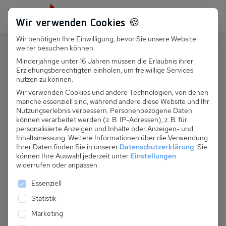
Persönlich für dich da:
+49 251 899 050
Wir verwenden Cookies 🍪
Wir benötigen Ihre Einwilligung, bevor Sie unsere Website
Suchfeld
weiter besuchen können.
Schweiz
Veysonnaz
Minderjährige unter 16 Jahren müssen die Erlaubnis ihrer
Erziehungsberechtigten einholen, um freiwillige Services
Suchen
CH 385.042 - Les Mayens MA002
nutzen zu können.
Wir verwenden Cookies und andere Technologien, von denen
manche essenziell sind, während andere diese Website und Ihr
Nutzungserlebnis verbessern.
Personenbezogene Daten
können verarbeitet werden (z. B. IP-Adressen), z. B. für
personalisierte Anzeigen und Inhalte oder Anzeigen- und
Inhaltsmessung.
Weitere Informationen über die Verwendung
Ihrer Daten finden Sie in unserer
Datenschutzerklärung
.
Sie
können Ihre Auswahl jederzeit unter
Einstellungen
widerrufen oder anpassen.
Es folgt eine Liste der Service-Gruppen, für die eine 
Essenziell
Statistik
Marketing