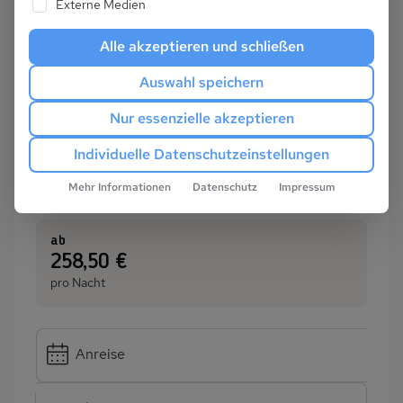
Externe Medien
Alle akzeptieren und schließen
Auswahl speichern
Nur essenzielle akzeptieren
Individuelle Datenschutzeinstellungen
Mehr Informationen
Datenschutz
Impressum
ab
:
258,50 €
pro Nacht
Anreise