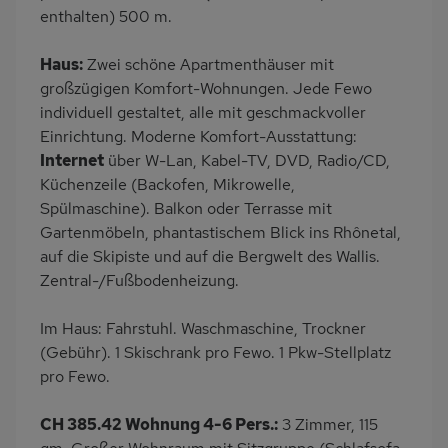
Mikrowelle
Panoramablick
enthalten) 500 m.
Lage im Skigebiet
Skiabfahrt zum Haus
Haus:
Zwei schöne Apartmenthäuser mit
Babybett
Kinderhochstuhl
großzügigen Komfort-Wohnungen. Jede Fewo
Nichtraucher
Haustiere/Hund
individuell gestaltet, alle mit geschmackvoller
verboten
Einrichtung. Moderne Komfort-Ausstattung:
Badewanne/WC
Internet
Internet
über W-Lan, Kabel-TV, DVD, Radio/CD,
Küchenzeile (Backofen, Mikrowelle,
Terrassenmöbel
Zusätzliches Badezimmer
Spülmaschine). Balkon oder Terrasse mit
Kaffeemaschine
Bergblick
Gartenmöbeln, phantastischem Blick ins Rhônetal,
Bettwäsche mietbar
Handtücher mietbar
auf die Skipiste und auf die Bergwelt des Wallis.
Zentral-/Fußbodenheizung.
Im Haus: Fahrstuhl. Waschmaschine, Trockner
(Gebühr). 1 Skischrank pro Fewo. 1 Pkw-Stellplatz
pro Fewo.
CH 385.42 Wohnung 4-6 Pers.:
3 Zimmer, 115