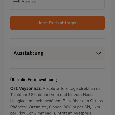
Abreise
Jetzt Preis abfragen
Ausstattung
Haustiere auf Anfrage
WLAN
Heizung
Waschmaschine
Über die Ferienwohnung
Terrasse
PKW-Parkplatz
Ort: Veysonnaz.
Absolute Top-Lage direkt an der
Dusche/WC
Küche
Talabfahrt! Skiabfahrt vom und bis zum Haus.
Herd (4 Kochfelder)
Backofen
Hanglage mit sehr schönem Blick über den Ort ins
Rhônetal. Ortsmitte, Gondel 300 m per Ski, 1 km
Geschirrspülmaschine
Kühlschrank
per Pkw. Schwimmbad (Eintritt im Mietpreis