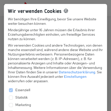
Persönlich für dich da:
+49 251 899 050
Wir verwenden Cookies 🍪
Wir benötigen Ihre Einwilligung, bevor Sie unsere Website
Suchfeld
weiter besuchen können.
Schweiz
Les Crosets
Minderjährige unter 16 Jahren müssen die Erlaubnis ihrer
Erziehungsberechtigten einholen, um freiwillige Services
Suchen
CH 431.011 - Chalet Le Pacheu
nutzen zu können.
Wir verwenden Cookies und andere Technologien, von denen
manche essenziell sind, während andere diese Website und Ihr
Nutzungserlebnis verbessern.
Personenbezogene Daten
können verarbeitet werden (z. B. IP-Adressen), z. B. für
personalisierte Anzeigen und Inhalte oder Anzeigen- und
Inhaltsmessung.
Weitere Informationen über die Verwendung
Ihrer Daten finden Sie in unserer
Datenschutzerklärung
.
Sie
können Ihre Auswahl jederzeit unter
Einstellungen
widerrufen oder anpassen.
Es folgt eine Liste der Service-Gruppen, für die eine 
Essenziell
Statistik
Marketing