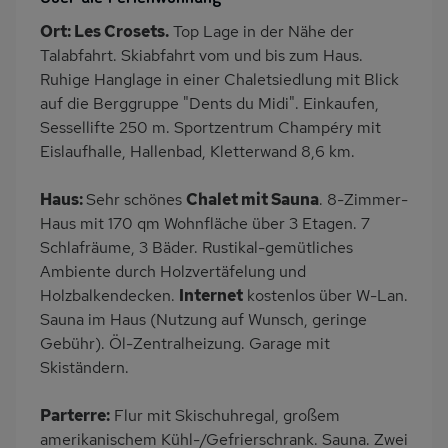
Terrasse
PKW-Parkplatz
Ort: Les Crosets.
Top Lage in der Nähe der
Dusche
Dusche/WC
Talabfahrt. Skiabfahrt vom und bis zum Haus.
Küche
Herd (4 Kochfelder)
Ruhige Hanglage in einer Chaletsiedlung mit Blick
auf die Berggruppe "Dents du Midi". Einkaufen,
Backofen
Geschirrspülmaschine
Sessellifte 250 m. Sportzentrum Champéry mit
Kühlschrank
Gefrierschrank
Eislaufhalle, Hallenbad, Kletterwand 8,6 km.
Panoramablick
Lage im Skigebiet
Haus:
Sehr schönes
Chalet mit Sauna
. 8-Zimmer-
Skiabfahrt zum Haus
Ruhige Lage
Haus mit 170 qm Wohnfläche über 3 Etagen. 7
Babybett
Nichtraucher
Schlafräume, 3 Bäder. Rustikal-gemütliches
Haustiere/Hund
freistehend
Ambiente durch Holzvertäfelung und
verboten
Holzbalkendecken.
Internet
kostenlos über W-Lan.
Sauna im Haus (Nutzung auf Wunsch, geringe
Internet
Kaffeemaschine
Gebühr). Öl-Zentralheizung. Garage mit
Bergblick
Skiständern.
Parterre:
Flur mit Skischuhregal, großem
amerikanischem Kühl-/Gefrierschrank. Sauna. Zwei