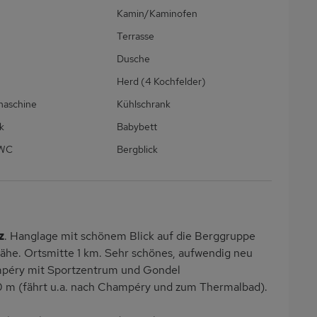
Kamin/Kaminofen
Terrasse
Dusche
Herd (4 Kochfelder)
maschine
Kühlschrank
k
Babybett
/WC
Bergblick
z
. Hanglage mit schönem Blick auf die Berggruppe
he. Ortsmitte 1 km. Sehr schönes, aufwendig neu
ampéry mit Sportzentrum und Gondel
0 m (fährt u.a. nach Champéry und zum Thermalbad).