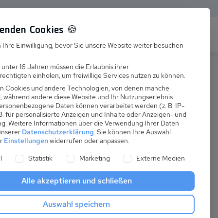
enden Cookies 🍪
s
Karriere
FAQ
 Ihre Einwilligung, bevor Sie unsere Website weiter besuchen
Jobs
 unter 16 Jahren müssen die Erlaubnis ihrer
echtigten einholen, um freiwillige Services nutzen zu können.
Suchen
Ausbildung
n Cookies und andere Technologien, von denen manche
nd, während andere diese Website und Ihr Nutzungserlebnis
ersonenbezogene Daten können verarbeitet werden (z. B. IP-
 B. für personalisierte Anzeigen und Inhalte oder Anzeigen- und
ng.
Weitere Informationen über die Verwendung Ihrer Daten
 unserer
Datenschutzerklärung
.
Sie können Ihre Auswahl
ab
er
Einstellungen
widerrufen oder anpassen.
:
71,43 €
ne Liste der Service-Gruppen, für die eine Einwilligung er
l
Statistik
Marketing
Externe Medien
pro Nacht
Alle akzeptieren und schließen
Anreise
Auswahl speichern