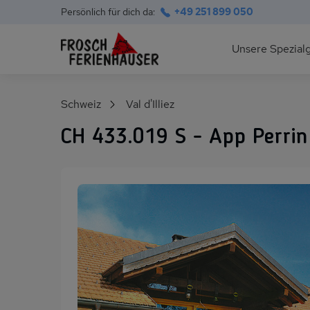
Persönlich für dich da:
+49 251 899 050
Hauptnavigation
Unsere Spezial
Deutsche Ostsee
Suchfeld
Schweiz
Val d'Illiez
Polnische Ostsee
CH 433.019 S - App Perrin
Ferienhäuser am S
Alpen im Sommer
Skihütten & Chalet
Gruppenhäuser für