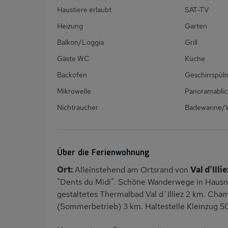
Haustiere erlaubt
SAT-TV
Heizung
Garten
Balkon/Loggia
Grill
Gäste WC
Küche
Backofen
Geschirrspül
Mikrowelle
Panoramablic
Nichtraucher
Badewanne
Über die Ferienwohnung
Ort:
Alleinstehend am Ortsrand von
Val d'Illie
"Dents du Midi". Schöne Wanderwege in Hausnä
gestaltetes Thermalbad Val d`Illiez 2 km. Ch
(Sommerbetrieb) 3 km. Haltestelle Kleinzug 5