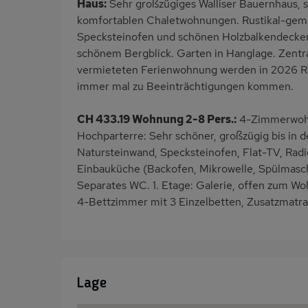
Haus:
Sehr großzügiges Walliser Bauernhaus, s
komfortablen Chaletwohnungen. Rustikal-gemü
Specksteinofen und schönen Holzbalkendecken.
schönem Bergblick. Garten in Hanglage. Zentr
vermieteten Ferienwohnung werden in 2026 Re
immer mal zu Beeinträchtigungen kommen.
CH 433.19 Wohnung 2-8 Pers.:
4-Zimmerwohn
Hochparterre: Sehr schöner, großzügig bis in
Natursteinwand, Specksteinofen, Flat-TV, Radi
Einbauküche (Backofen, Mikrowelle, Spülmasch
Separates WC. 1. Etage: Galerie, offen zum Wo
4-Bettzimmer mit 3 Einzelbetten, Zusatzmatr
Lage