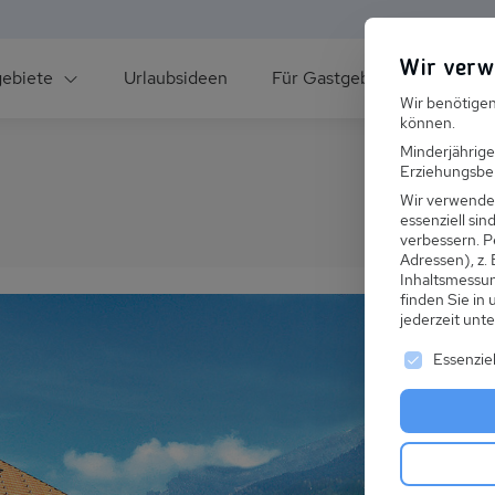
Wir verw
gebiete
Urlaubsideen
Für Gastgeber
Über un
Wir benötigen
können.
Minderjährige
Erziehungsber
Wir verwende
essenziell si
verbessern.
P
Adressen), z.
ee
Inhaltsmessu
finden Sie in
jederzeit unt
Es folgt ei
Essenziel
s im Winter
 den Skiurlaub