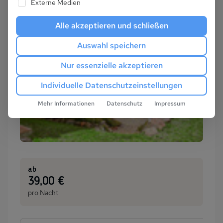
Externe Medien
Alle akzeptieren und schließen
Auswahl speichern
Nur essenzielle akzeptieren
Individuelle Datenschutzeinstellungen
Mehr Informationen
Datenschutz
Impressum
ab
:
39,00 €
pro Nacht