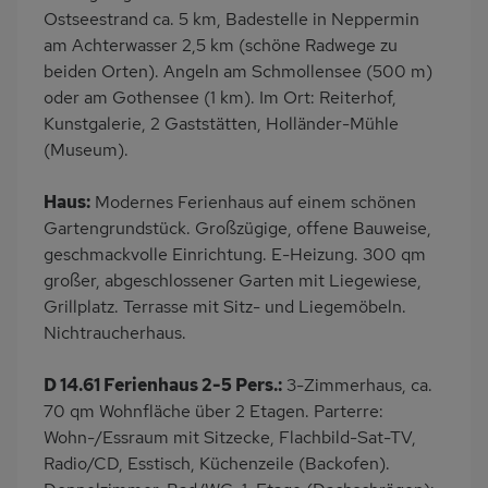
Backofen
Kühlschrank
Ostseestrand ca. 5 km, Badestelle in Neppermin
am Achterwasser 2,5 km (schöne Radwege zu
Ruhige Lage
Babybett
beiden Orten). Angeln am Schmollensee (500 m)
Kinderhochstuhl
Nichtraucher
oder am Gothensee (1 km). Im Ort: Reiterhof,
Haustiere/Hund
freistehend
Kunstgalerie, 2 Gaststätten, Holländer-Mühle
verboten
(Museum).
Terrassenmöbel
Kaffeemaschine
Haus:
Modernes Ferienhaus auf einem schönen
Bettwäsche inklusive
Handtücher inklusive
Gartengrundstück. Großzügige, offene Bauweise,
geschmackvolle Einrichtung. E-Heizung. 300 qm
großer, abgeschlossener Garten mit Liegewiese,
Grillplatz. Terrasse mit Sitz- und Liegemöbeln.
Nichtraucherhaus.
D 14.61 Ferienhaus 2-5 Pers.:
3-Zimmerhaus, ca.
70 qm Wohnfläche über 2 Etagen. Parterre:
Wohn-/Essraum mit Sitzecke, Flachbild-Sat-TV,
Radio/CD, Esstisch, Küchenzeile (Backofen).