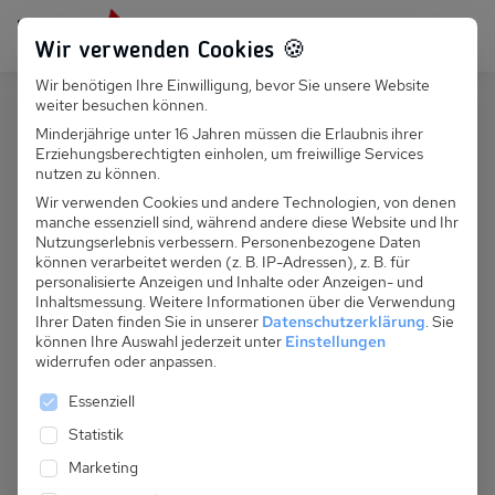
Persönlich für dich da:
+49 251 899 050
Wir verwenden Cookies 🍪
Wir benötigen Ihre Einwilligung, bevor Sie unsere Website
Suchfeld
weiter besuchen können.
Deutschland
Benz
Minderjährige unter 16 Jahren müssen die Erlaubnis ihrer
Erziehungsberechtigten einholen, um freiwillige Services
Suchen
D 014.061 - Ferienhaus Siegmund
nutzen zu können.
Wir verwenden Cookies und andere Technologien, von denen
manche essenziell sind, während andere diese Website und Ihr
Nutzungserlebnis verbessern.
Personenbezogene Daten
können verarbeitet werden (z. B. IP-Adressen), z. B. für
personalisierte Anzeigen und Inhalte oder Anzeigen- und
Inhaltsmessung.
Weitere Informationen über die Verwendung
Ihrer Daten finden Sie in unserer
Datenschutzerklärung
.
Sie
können Ihre Auswahl jederzeit unter
Einstellungen
widerrufen oder anpassen.
Es folgt eine Liste der Service-Gruppen, für die eine 
Essenziell
Statistik
Marketing