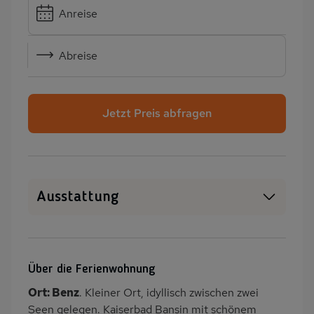
Anreise
Abreise
Jetzt Preis abfragen
Ausstattung
SAT-TV
Heizung
Garten
Terrasse
Über die Ferienwohnung
Grill
PKW-Parkplatz
Ort: Benz
. Kleiner Ort, idyllisch zwischen zwei
Dusche/WC
Küche
Seen gelegen. Kaiserbad Bansin mit schönem