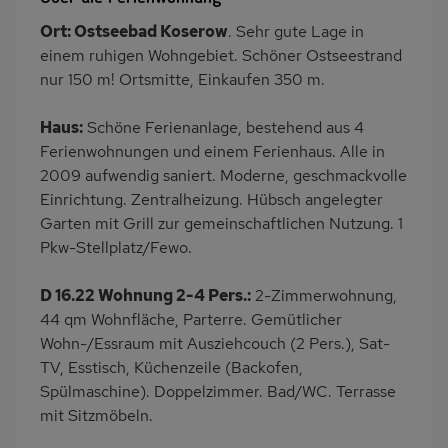
PKW-Parkplatz
Dusche/WC
Ort: Ostseebad Koserow
. Sehr gute Lage in
Küche
Herd (4 Kochfelder)
einem ruhigen Wohngebiet. Schöner Ostseestrand
Backofen
Geschirrspülmaschine
nur 150 m! Ortsmitte, Einkaufen 350 m.
Kühlschrank
Babybett
Haus:
Schöne Ferienanlage, bestehend aus 4
Kinderhochstuhl
Nichtraucher
Ferienwohnungen und einem Ferienhaus. Alle in
Haustiere/Hund
2009 aufwendig saniert. Moderne, geschmackvolle
verboten
Einrichtung. Zentralheizung. Hübsch angelegter
Garten mit Grill zur gemeinschaftlichen Nutzung. 1
Pkw-Stellplatz/Fewo.
D 16.22 Wohnung 2-4 Pers.:
2-Zimmerwohnung,
44 qm Wohnfläche, Parterre. Gemütlicher
Wohn-/Essraum mit Ausziehcouch (2 Pers.), Sat-
TV, Esstisch, Küchenzeile (Backofen,
Spülmaschine). Doppelzimmer. Bad/WC. Terrasse
mit Sitzmöbeln.