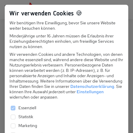
Persönlich für dich da:
+49 251 899 050
Wir verwenden Cookies 🍪
Wir benötigen Ihre Einwilligung, bevor Sie unsere Website
Suchfeld
weiter besuchen können.
Deutschland
Koserow
Minderjährige unter 16 Jahren müssen die Erlaubnis ihrer
Erziehungsberechtigten einholen, um freiwillige Services
Suchen
D 016.022 - Fewo Leuchtturm, EG
nutzen zu können.
Wir verwenden Cookies und andere Technologien, von denen
manche essenziell sind, während andere diese Website und Ihr
Nutzungserlebnis verbessern.
Personenbezogene Daten
können verarbeitet werden (z. B. IP-Adressen), z. B. für
personalisierte Anzeigen und Inhalte oder Anzeigen- und
Inhaltsmessung.
Weitere Informationen über die Verwendung
Ihrer Daten finden Sie in unserer
Datenschutzerklärung
.
Sie
können Ihre Auswahl jederzeit unter
Einstellungen
widerrufen oder anpassen.
Es folgt eine Liste der Service-Gruppen, für die eine 
Essenziell
Statistik
Marketing