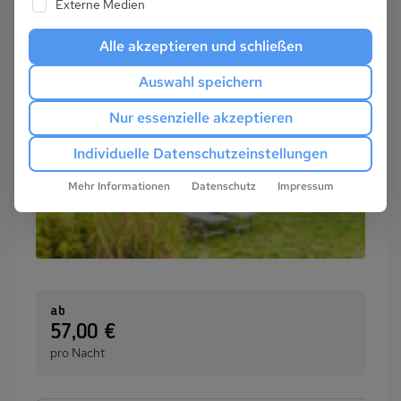
Externe Medien
Alle akzeptieren und schließen
Auswahl speichern
Nur essenzielle akzeptieren
Individuelle Datenschutzeinstellungen
Mehr Informationen
Datenschutz
Impressum
ab
:
57,00 €
pro Nacht