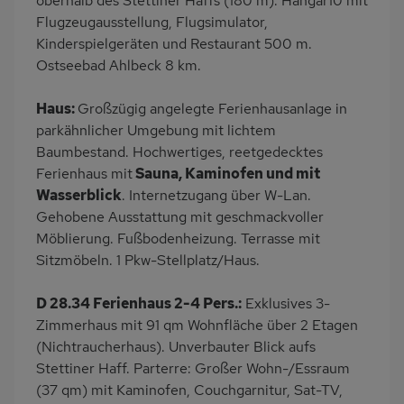
oberhalb des Stettiner Haffs (180 m). Hangar10 mit
Reetdach
Dusche/WC
Flugzeugausstellung, Flugsimulator,
Kinderspielgeräten und Restaurant 500 m.
Küche
Backofen
Ostseebad Ahlbeck 8 km.
Geschirrspülmaschine
Kühlschrank
Meerblick/Seeblick
Kinderhochstuhl
Haus:
Großzügig angelegte Ferienhausanlage in
parkähnlicher Umgebung mit lichtem
Nichtraucher
Haustiere/Hund
Baumbestand. Hochwertiges, reetgedecktes
verboten
Ferienhaus mit
Sauna, Kaminofen und mit
Badewanne/WC
Wasserblick
. Internetzugang über W-Lan.
Gehobene Ausstattung mit geschmackvoller
Möblierung. Fußbodenheizung. Terrasse mit
Sitzmöbeln. 1 Pkw-Stellplatz/Haus.
D 28.34 Ferienhaus 2-4 Pers.:
Exklusives 3-
Zimmerhaus mit 91 qm Wohnfläche über 2 Etagen
(Nichtraucherhaus). Unverbauter Blick aufs
Stettiner Haff. Parterre: Großer Wohn-/Essraum
(37 qm) mit Kaminofen, Couchgarnitur, Sat-TV,