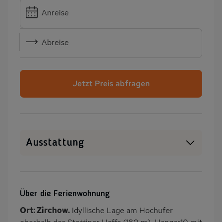
Anreise
Abreise
Jetzt Preis abfragen
Ausstattung
WLAN
SAT-TV
Sauna
Kamin/Kaminofen
Über die Ferienwohnung
Heizung
Waschmaschine
Ort: Zirchow.
Idyllische Lage am Hochufer
Terrasse
PKW-Parkplatz