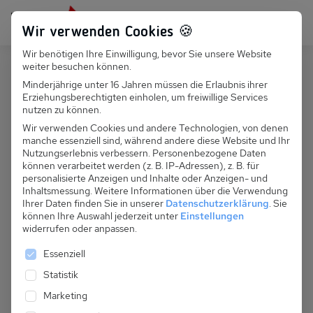
Persönlich für dich da:
+49 251 899 050
Wir verwenden Cookies 🍪
Wir benötigen Ihre Einwilligung, bevor Sie unsere Website
Suchfeld
weiter besuchen können.
Deutschland
Zirchow
Minderjährige unter 16 Jahren müssen die Erlaubnis ihrer
Erziehungsberechtigten einholen, um freiwillige Services
Suchen
D 028.034 - Ferienhaus Aurora
nutzen zu können.
Wir verwenden Cookies und andere Technologien, von denen
manche essenziell sind, während andere diese Website und Ihr
Nutzungserlebnis verbessern.
Personenbezogene Daten
können verarbeitet werden (z. B. IP-Adressen), z. B. für
personalisierte Anzeigen und Inhalte oder Anzeigen- und
Inhaltsmessung.
Weitere Informationen über die Verwendung
Ihrer Daten finden Sie in unserer
Datenschutzerklärung
.
Sie
können Ihre Auswahl jederzeit unter
Einstellungen
widerrufen oder anpassen.
Es folgt eine Liste der Service-Gruppen, für die eine 
Essenziell
Statistik
Marketing