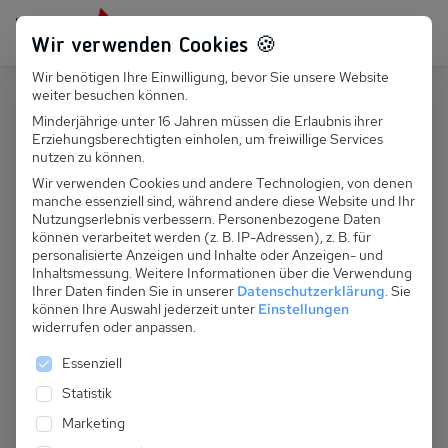
Persönlich für dich da:
+49 251 899 050
Wir verwenden Cookies 🍪
Wir benötigen Ihre Einwilligung, bevor Sie unsere Website
Suchfeld
weiter besuchen können.
Deutschland
Parow
Minderjährige unter 16 Jahren müssen die Erlaubnis ihrer
Erziehungsberechtigten einholen, um freiwillige Services
Suchen
D 043.019 - Kramerhof Rügenblick
nutzen zu können.
Nr. 53
Wir verwenden Cookies und andere Technologien, von denen
manche essenziell sind, während andere diese Website und Ihr
Nutzungserlebnis verbessern.
Personenbezogene Daten
können verarbeitet werden (z. B. IP-Adressen), z. B. für
personalisierte Anzeigen und Inhalte oder Anzeigen- und
Inhaltsmessung.
Weitere Informationen über die Verwendung
Ihrer Daten finden Sie in unserer
Datenschutzerklärung
.
Sie
können Ihre Auswahl jederzeit unter
Einstellungen
widerrufen oder anpassen.
Es folgt eine Liste der Service-Gruppen, für die eine 
Essenziell
Statistik
Marketing