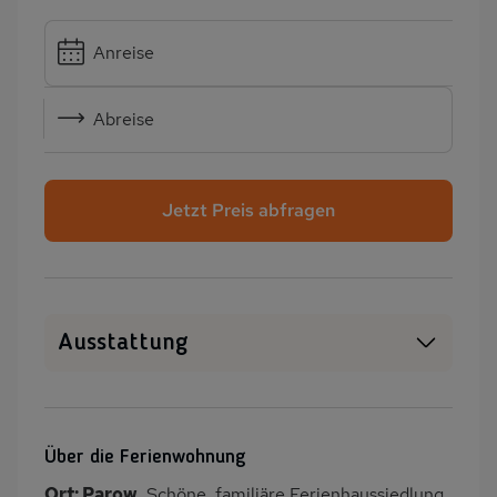
Anreise
Abreise
Jetzt Preis abfragen
Ausstattung
Haustiere erlaubt
WLAN
SAT-TV
Sauna
Über die Ferienwohnung
Kamin/Kaminofen
Heizung
Ort: Parow
. Schöne, familiäre Ferienhaussiedlung