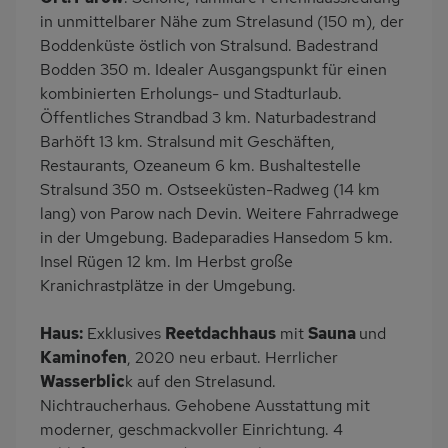
Waschmaschine
barrierefreundlich
in unmittelbarer Nähe zum Strelasund (150 m), der
Garten
Terrasse
Boddenküste östlich von Stralsund. Badestrand
Bodden 350 m. Idealer Ausgangspunkt für einen
Grill
PKW-Parkplatz
kombinierten Erholungs- und Stadturlaub.
Reetdach
Dusche/WC
Öffentliches Strandbad 3 km. Naturbadestrand
Küche
Herd (4 Kochfelder)
Barhöft 13 km. Stralsund mit Geschäften,
Restaurants, Ozeaneum 6 km. Bushaltestelle
Backofen
Geschirrspülmaschine
Stralsund 350 m. Ostseeküsten-Radweg (14 km
Kühlschrank
Mikrowelle
lang) von Parow nach Devin. Weitere Fahrradwege
Meerblick/Seeblick
Ruhige Lage
in der Umgebung. Badeparadies Hansedom 5 km.
Insel Rügen 12 km. Im Herbst große
Kinderhochstuhl
Nichtraucher
Kranichrastplätze in der Umgebung.
freistehend
Internet
Terrassenmöbel
Bad mit Dusche und
Haus:
Exklusives
Reetdachhaus
mit
Sauna
und
Badewanne
Kaminofen
, 2020 neu erbaut. Herrlicher
Wasserblic
k auf den Strelasund.
Kaffeemaschine
Bettwäsche mietbar
Nichtraucherhaus. Gehobene Ausstattung mit
Handtücher mietbar
moderner, geschmackvoller Einrichtung. 4