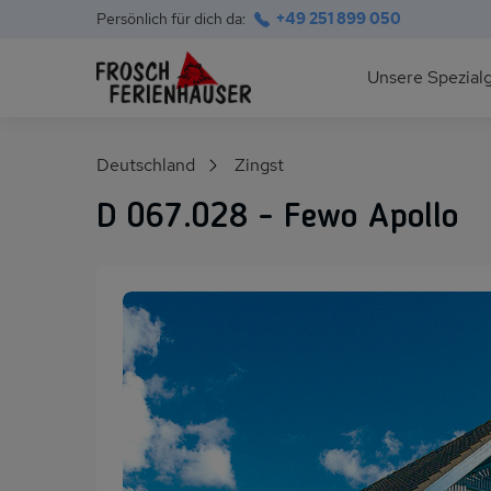
Persönlich für dich da:
+49 251 899 050
Hauptnavigation
Unsere Spezial
Deutsche Ostsee
Suchfeld
Deutschland
Zingst
Polnische Ostsee
D 067.028 - Fewo Apollo
Ferienhäuser am S
Alpen im Sommer
Skihütten & Chalet
Gruppenhäuser für