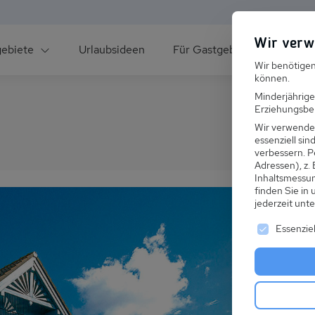
Wir verw
gebiete
Urlaubsideen
Für Gastgeber
Über un
Wir benötigen
können.
Minderjährige
Erziehungsber
Wir verwende
essenziell si
verbessern.
P
Adressen), z.
ee
Inhaltsmessu
finden Sie in
jederzeit unt
Es folgt ei
Essenziel
s im Winter
 den Skiurlaub