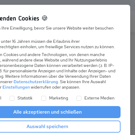
enden Cookies 🍪
s
Karriere
FAQ
 Ihre Einwilligung, bevor Sie unsere Website weiter besuchen
Jobs
 unter 16 Jahren müssen die Erlaubnis ihrer
echtigten einholen, um freiwillige Services nutzen zu können.
Suchen
Ausbildung
n Cookies und andere Technologien, von denen manche
nd, während andere diese Website und Ihr Nutzungserlebnis
ersonenbezogene Daten können verarbeitet werden (z. B. IP-
 B. für personalisierte Anzeigen und Inhalte oder Anzeigen- und
ng.
Weitere Informationen über die Verwendung Ihrer Daten
 unserer
Datenschutzerklärung
.
Sie können Ihre Auswahl
ab
er
Einstellungen
widerrufen oder anpassen.
:
43,00 €
ne Liste der Service-Gruppen, für die eine Einwilligung er
l
Statistik
Marketing
Externe Medien
pro Nacht
Alle akzeptieren und schließen
Anreise
Auswahl speichern