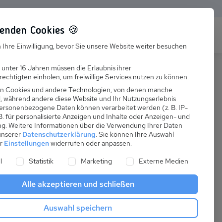
enden Cookies 🍪
s
Karriere
FAQ
 Ihre Einwilligung, bevor Sie unsere Website weiter besuchen
Jobs
 unter 16 Jahren müssen die Erlaubnis ihrer
echtigten einholen, um freiwillige Services nutzen zu können.
Suchen
Ausbildung
n Cookies und andere Technologien, von denen manche
nd, während andere diese Website und Ihr Nutzungserlebnis
ersonenbezogene Daten können verarbeitet werden (z. B. IP-
 B. für personalisierte Anzeigen und Inhalte oder Anzeigen- und
ng.
Weitere Informationen über die Verwendung Ihrer Daten
 unserer
Datenschutzerklärung
.
Sie können Ihre Auswahl
ab
er
Einstellungen
widerrufen oder anpassen.
:
39,29 €
ne Liste der Service-Gruppen, für die eine Einwilligung er
l
Statistik
Marketing
Externe Medien
pro Nacht
Alle akzeptieren und schließen
Anreise
Auswahl speichern