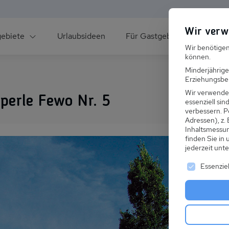
Wir verw
gebiete
Urlaubsideen
Für Gastgeber
Über un
Wir benötigen
können.
Minderjährige
Erziehungsber
Wir verwende
perle Fewo Nr. 5
essenziell si
verbessern.
P
Adressen), z.
ee
Inhaltsmessu
finden Sie in
jederzeit unt
Es folgt ei
Essenziel
s im Winter
 den Skiurlaub