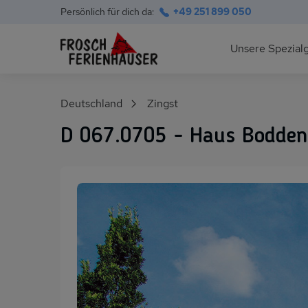
Persönlich für dich da:
+49 251 899 050
Hauptnavigation
Unsere Spezial
Deutsche Ostsee
Suchfeld
Deutschland
Zingst
Polnische Ostsee
D 067.0705 - Haus Bodden
Ferienhäuser am S
Alpen im Sommer
Skihütten & Chalet
Gruppenhäuser für