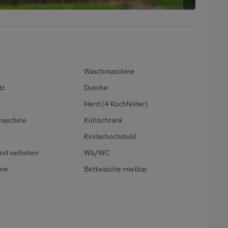
Waschmaschine
tz
Dusche
Herd (4 Kochfelder)
maschine
Kühlschrank
Kinderhochstuhl
nd verboten
Wb/WC
ine
Bettwäsche mietbar