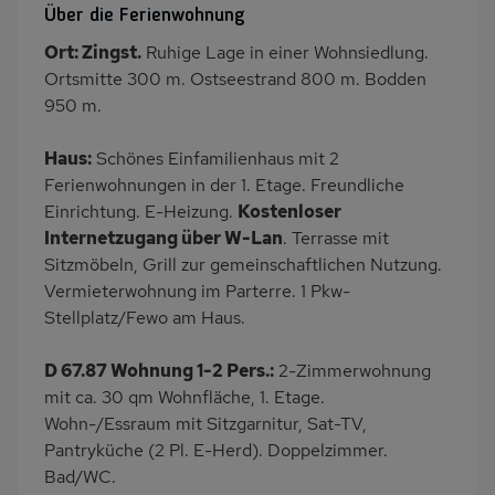
Über die Ferienwohnung
PKW-Parkplatz
Dusche/WC
Ort: Zingst.
Ruhige Lage in einer Wohnsiedlung.
Küche
Herd (2 Platten)
Ortsmitte 300 m. Ostseestrand 800 m. Bodden
Kühlschrank
Ruhige Lage
950 m.
Nichtraucher
Haustiere/Hund
Haus:
Schönes Einfamilienhaus mit 2
verboten
Ferienwohnungen in der 1. Etage. Freundliche
Einrichtung. E-Heizung.
Kostenloser
Internetzugang über W-Lan
. Terrasse mit
Sitzmöbeln, Grill zur gemeinschaftlichen Nutzung.
Vermieterwohnung im Parterre. 1 Pkw-
Stellplatz/Fewo am Haus.
D 67.87 Wohnung 1-2 Pers.:
2-Zimmerwohnung
mit ca. 30 qm Wohnfläche, 1. Etage.
Wohn-/Essraum mit Sitzgarnitur, Sat-TV,
Pantryküche (2 Pl. E-Herd). Doppelzimmer.
Bad/WC.