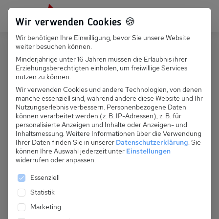
Persönlich für dich da:
+49 251 899 050
Wir verwenden Cookies 🍪
Wir benötigen Ihre Einwilligung, bevor Sie unsere Website
Suchfeld
weiter besuchen können.
Deutschland
Zingst
Minderjährige unter 16 Jahren müssen die Erlaubnis ihrer
Erziehungsberechtigten einholen, um freiwillige Services
Suchen
D 067.087 - Fewo Rabe rechts
nutzen zu können.
Fewo Nr. 2
Wir verwenden Cookies und andere Technologien, von denen
manche essenziell sind, während andere diese Website und Ihr
Nutzungserlebnis verbessern.
Personenbezogene Daten
können verarbeitet werden (z. B. IP-Adressen), z. B. für
personalisierte Anzeigen und Inhalte oder Anzeigen- und
Inhaltsmessung.
Weitere Informationen über die Verwendung
Ihrer Daten finden Sie in unserer
Datenschutzerklärung
.
Sie
können Ihre Auswahl jederzeit unter
Einstellungen
widerrufen oder anpassen.
Es folgt eine Liste der Service-Gruppen, für die eine 
Essenziell
Statistik
Marketing