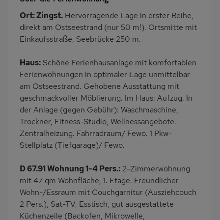
Balkon/Loggia
PKW-Parkplatz
Ort: Zingst.
Hervorragende Lage in erster Reihe,
Dusche
Dusche/WC
direkt am Ostseestrand (nur 50 m!). Ortsmitte mit
Küche
Herd (4 Kochfelder)
Einkaufsstraße, Seebrücke 250 m.
Backofen
Geschirrspülmaschine
Haus:
Schöne Ferienhausanlage mit komfortablen
Kühlschrank
Mikrowelle
Ferienwohnungen in optimaler Lage unmittelbar
Ruhige Lage
Babybett
am Ostseestrand. Gehobene Ausstattung mit
geschmackvoller Möblierung. Im Haus: Aufzug. In
Kinderhochstuhl
Fitnessraum
der Anlage (gegen Gebühr): Waschmaschine,
Nichtraucher
Haustiere/Hund
Trockner, Fitness-Studio, Wellnessangebote.
verboten
Zentralheizung. Fahrradraum/ Fewo. 1 Pkw-
Wb/WC
Balkonmöbel
Stellplatz (Tiefgarage)/ Fewo.
Kaffeemaschine
Bettwäsche mietbar
D 67.91 Wohnung 1-4 Pers.:
2-Zimmerwohnung
Handtücher mietbar
mit 47 qm Wohnfläche, 1. Etage. Freundlicher
Wohn-/Essraum mit Couchgarnitur (Ausziehcouch
2 Pers.), Sat-TV, Esstisch, gut ausgestattete
Küchenzeile (Backofen, Mikrowelle,