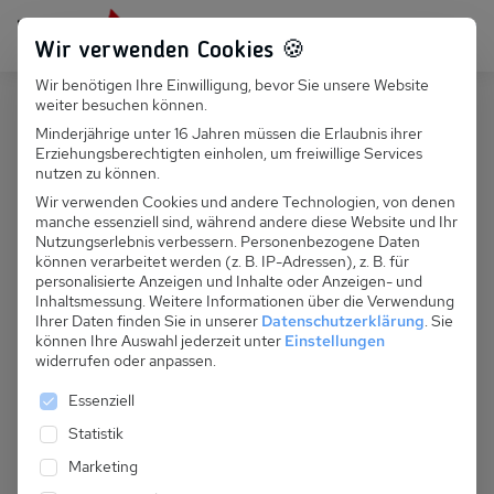
Persönlich für dich da:
+49 251 899 050
Wir verwenden Cookies 🍪
Wir benötigen Ihre Einwilligung, bevor Sie unsere Website
Suchfeld
weiter besuchen können.
Deutschland
Zingst
Minderjährige unter 16 Jahren müssen die Erlaubnis ihrer
Erziehungsberechtigten einholen, um freiwillige Services
Suchen
D 067.091 - Haus Meerlust
nutzen zu können.
Wir verwenden Cookies und andere Technologien, von denen
manche essenziell sind, während andere diese Website und Ihr
Nutzungserlebnis verbessern.
Personenbezogene Daten
können verarbeitet werden (z. B. IP-Adressen), z. B. für
personalisierte Anzeigen und Inhalte oder Anzeigen- und
Inhaltsmessung.
Weitere Informationen über die Verwendung
Ihrer Daten finden Sie in unserer
Datenschutzerklärung
.
Sie
können Ihre Auswahl jederzeit unter
Einstellungen
widerrufen oder anpassen.
Es folgt eine Liste der Service-Gruppen, für die eine 
Essenziell
Statistik
Marketing