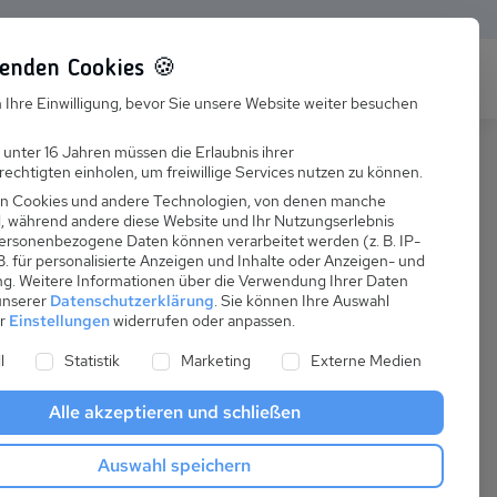
enden Cookies 🍪
s
Karriere
FAQ
 Ihre Einwilligung, bevor Sie unsere Website weiter besuchen
Jobs
 unter 16 Jahren müssen die Erlaubnis ihrer
echtigten einholen, um freiwillige Services nutzen zu können.
Suchen
Ausbildung
n Cookies und andere Technologien, von denen manche
nd, während andere diese Website und Ihr Nutzungserlebnis
ersonenbezogene Daten können verarbeitet werden (z. B. IP-
 B. für personalisierte Anzeigen und Inhalte oder Anzeigen- und
ng.
Weitere Informationen über die Verwendung Ihrer Daten
 unserer
Datenschutzerklärung
.
Sie können Ihre Auswahl
ab
er
Einstellungen
widerrufen oder anpassen.
:
85,00 €
ne Liste der Service-Gruppen, für die eine Einwilligung er
l
Statistik
Marketing
Externe Medien
pro Nacht
Alle akzeptieren und schließen
Anreise
Auswahl speichern