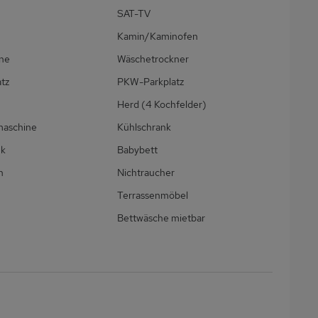
SAT-TV
Kamin/Kaminofen
ne
Wäschetrockner
atz
PKW-Parkplatz
Herd (4 Kochfelder)
maschine
Kühlschrank
nk
Babybett
h
Nichtraucher
Terrassenmöbel
Bettwäsche mietbar