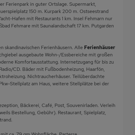
er Ferienpark in guter Ortslage. Supermarkt,
euerspielplatz 150 m. Kurpark 200 m. Ostseestrand
cht-Hafen mit Restaurants 1 km. Insel Fehmarn nur
paßbad Fehmare mit Saunalandschaft 17 km. Putgarden
en skandinavischen Ferienhäusern. Alle
Ferienhäuser
Dachgiebel ausgebaute Wohn-/Essbereiche mit großen
derne Komfortausstattung. Internetzugang für bis zu
 Radio/CD. Bäder mit Fußbodenheizung, Haarfön,
ktroheizung. Nichtraucherhäuser. Teilüberdachte
Pkw-Stellplatz am Haus, weitere Stellplätze bei der
eption, Bäckerei, Café, Post, Souvenirladen. Verleih
eils Bestellung, Gebühr). Restaurant, Spielplatz,
trand.
it ca. 79 qm Wohnfläche, Parterre.