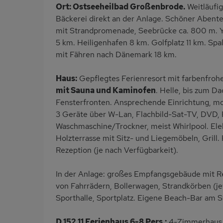
Ort: Ostseeheilbad Großenbrode.
Weitläufig
Bäckerei direkt an der Anlage. Schöner Abent
mit Strandpromenade, Seebrücke ca. 800 m. Ya
5 km. Heiligenhafen 8 km. Golfplatz 11 km. S
mit Fähren nach Dänemark 18 km.
Haus:
Gepflegtes Ferienresort mit farbenfroh
mit Sauna und Kaminofen
. Helle, bis zum 
Fensterfronten. Ansprechende Einrichtung, mo
3 Geräte über W-Lan, Flachbild-Sat-TV, DVD,
Waschmaschine/Trockner, meist Whirlpool. Ele
Holzterrasse mit Sitz- und Liegemöbeln, Grill. 
Rezeption (je nach Verfügbarkeit).
In der Anlage: großes Empfangsgebäude mit Rez
von Fahrrädern, Bollerwagen, Strandkörben (jew
Sporthalle, Sportplatz. Eigene Beach-Bar am S
D 152.11 Ferienhaus 6-8 Pers.:
4-Zimmerhaus m