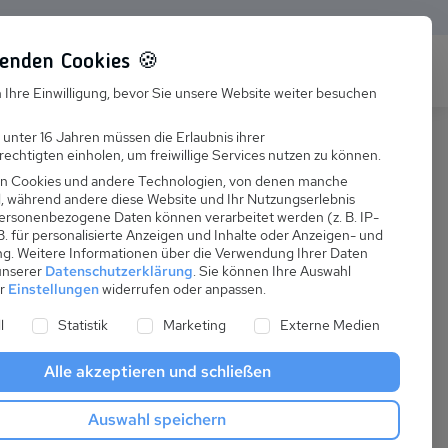
enden Cookies 🍪
s
Karriere
FAQ
 Ihre Einwilligung, bevor Sie unsere Website weiter besuchen
Jobs
 unter 16 Jahren müssen die Erlaubnis ihrer
echtigten einholen, um freiwillige Services nutzen zu können.
Suchen
Ausbildung
n Cookies und andere Technologien, von denen manche
nd, während andere diese Website und Ihr Nutzungserlebnis
ersonenbezogene Daten können verarbeitet werden (z. B. IP-
 B. für personalisierte Anzeigen und Inhalte oder Anzeigen- und
ng.
Weitere Informationen über die Verwendung Ihrer Daten
 unserer
Datenschutzerklärung
.
Sie können Ihre Auswahl
ab
er
Einstellungen
widerrufen oder anpassen.
:
45,00 €
ne Liste der Service-Gruppen, für die eine Einwilligung er
l
Statistik
Marketing
Externe Medien
pro Nacht
Alle akzeptieren und schließen
Anreise
Auswahl speichern