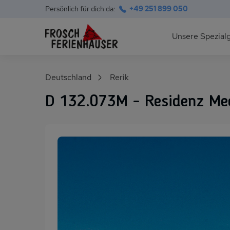
Persönlich für dich da:
+49 251 899 050
Hauptnavigation
Unsere Spezial
Deutsche Ostsee
Suchfeld
Deutschland
Rerik
Polnische Ostsee
D 132.073M - Residenz Mee
Ferienhäuser am S
Alpen im Sommer
Skihütten & Chalet
Gruppenhäuser für