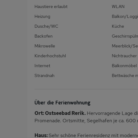
Haustiere erlaubt
WLAN
Heizung
Balkon/Loggi
Dusche/WC
Küche
Backofen
Geschirrspül
Mikrowelle
Meerblick/Se
Kinderhochstuhl
Nichtraucher
Internet
Balkonmöbel
Strandnah
Bettwäsche m
Über die Ferienwohnung
Ort: Ostseebad Rerik.
Hervorragende Lage dir
Promenade. Ortsmitte, Segelhafen je ca. 600
Haus:
Sehr schöne Ferienresidenz mit moderne