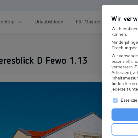
Wir verw
gebiete
Urlaubsideen
Für Gastgeber
Über un
Wir benötigen
können.
Minderjährige
Erziehungsber
Wir verwende
resblick D Fewo 1.13
essenziell si
verbessern.
P
Adressen), z.
ee
Inhaltsmessu
finden Sie in
jederzeit unt
Es folgt ei
Essenziel
s im Winter
 den Skiurlaub