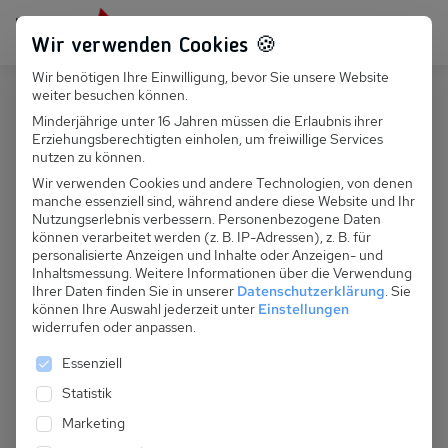
Persönlich für dich da:
+49 251 899 050
Wir verwenden Cookies 🍪
Wir benötigen Ihre Einwilligung, bevor Sie unsere Website
Suchfeld
weiter besuchen können.
Deutschland
Rerik
Minderjährige unter 16 Jahren müssen die Erlaubnis ihrer
Erziehungsberechtigten einholen, um freiwillige Services
Suchen
D 132.073G - Residenz Meeresblick
nutzen zu können.
D Fewo 1.5
Wir verwenden Cookies und andere Technologien, von denen
manche essenziell sind, während andere diese Website und Ihr
Nutzungserlebnis verbessern.
Personenbezogene Daten
können verarbeitet werden (z. B. IP-Adressen), z. B. für
personalisierte Anzeigen und Inhalte oder Anzeigen- und
Inhaltsmessung.
Weitere Informationen über die Verwendung
Ihrer Daten finden Sie in unserer
Datenschutzerklärung
.
Sie
können Ihre Auswahl jederzeit unter
Einstellungen
widerrufen oder anpassen.
Es folgt eine Liste der Service-Gruppen, für die eine 
Essenziell
Statistik
Marketing