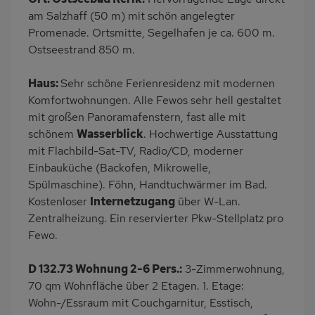
Dusche/WC
Küche
am Salzhaff (50 m) mit schön angelegter
Herd (4 Kochfelder)
Backofen
Promenade. Ortsmitte, Segelhafen je ca. 600 m.
Ostseestrand 850 m.
Geschirrspülmaschine
Kühlschrank
Mikrowelle
Meerblick/Seeblick
Haus:
Sehr schöne Ferienresidenz mit modernen
Babybett
Kinderhochstuhl
Komfortwohnungen. Alle Fewos sehr hell gestaltet
mit großen Panoramafenstern, fast alle mit
Nichtraucher
Badewanne/WC
schönem
Wasserblick
. Hochwertige Ausstattung
Internet
Balkonmöbel
mit Flachbild-Sat-TV, Radio/CD, moderner
Kaffeemaschine
Strandnah
Einbauküche (Backofen, Mikrowelle,
Spülmaschine). Föhn, Handtuchwärmer im Bad.
Bettwäsche mietbar
Handtücher mietbar
Kostenloser
Internetzugang
über W-Lan.
Zentralheizung. Ein reservierter Pkw-Stellplatz pro
Fewo.
D 132.73 Wohnung 2-6 Pers.:
3-Zimmerwohnung,
70 qm Wohnfläche über 2 Etagen. 1. Etage:
Wohn-/Essraum mit Couchgarnitur, Esstisch,