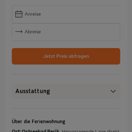
Anreise
Abreise
Jetzt Preis abfragen
Ausstattung
Haustiere erlaubt
WLAN
SAT-TV
Heizung
Über die Ferienwohnung
Balkon/Loggia
PKW-Parkplatz
Ort: Ostseebad Rerik.
Hervorragende Lage direkt