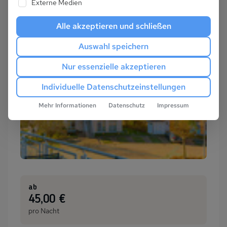
Externe Medien
Alle akzeptieren und schließen
Auswahl speichern
Nur essenzielle akzeptieren
Individuelle Datenschutzeinstellungen
Mehr Informationen
Datenschutz
Impressum
ab
:
45,00 €
pro Nacht