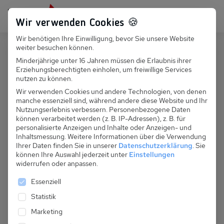
Persönlich für dich da:
+49 251 899 050
Wir verwenden Cookies 🍪
Wir benötigen Ihre Einwilligung, bevor Sie unsere Website
Suchfeld
weiter besuchen können.
Deutschland
Twietfort
Minderjährige unter 16 Jahren müssen die Erlaubnis ihrer
Erziehungsberechtigten einholen, um freiwillige Services
Suchen
D 047.120A - Bungalow 3b
nutzen zu können.
Wir verwenden Cookies und andere Technologien, von denen
manche essenziell sind, während andere diese Website und Ihr
Nutzungserlebnis verbessern.
Personenbezogene Daten
können verarbeitet werden (z. B. IP-Adressen), z. B. für
personalisierte Anzeigen und Inhalte oder Anzeigen- und
Inhaltsmessung.
Weitere Informationen über die Verwendung
Ihrer Daten finden Sie in unserer
Datenschutzerklärung
.
Sie
können Ihre Auswahl jederzeit unter
Einstellungen
widerrufen oder anpassen.
Es folgt eine Liste der Service-Gruppen, für die eine 
Essenziell
Statistik
Marketing