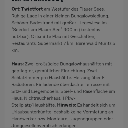
Dusche/WC
Küche
Ort: Twietfort
am Westufer des Plauer Sees.
Herd (2 Platten)
Herd (4 Kochfelder)
Ruhige Lage in einer kleinen Bungalowsiedlung.
Backofen
Kühlschrank
Schöner Badestrand mit großer Liegewiese im
"Seedorf am Plauer See" 900 m (kostenlos
Ruhige Lage
Nichtraucher
nutzbar). Ortsmitte Plau mit Geschäften,
Haustiere/Hund
Terrassenmöbel
Restaurants, Supermarkt 7 km. Bärenwald Müritz 5
verboten
km.
Kaffeemaschine
Nah an See
Haus:
Zwei großzügige Bungalowhaushälften mit
am Waldrand
gepflegter, gemütlicher Einrichtung. Zwei
Schlafzimmer pro Haushälfte. Heizung über E-
Radiatoren. Einladende überdachte Terrasse mit
Sitz- und Liegemöbeln. Spiel- und Rasenfläche am
Haus. Nichtraucherhaus. 1 Pkw-
Stellplatz/Haushälfte.
Hinweis:
Es handelt sich um
Urlaubsunterkünfte, deshalb keine Vermietung an
Handwerker bzw. Monteure, Jugendgruppen oder
Junggesellenverabschiedungen.