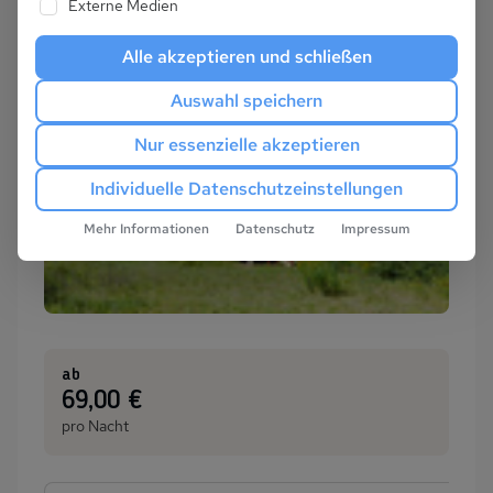
Externe Medien
Alle akzeptieren und schließen
Auswahl speichern
Nur essenzielle akzeptieren
Individuelle Datenschutzeinstellungen
Mehr Informationen
Datenschutz
Impressum
ab
:
69,00 €
pro Nacht