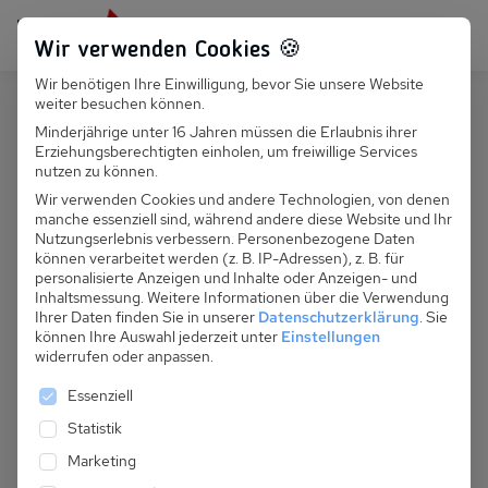
Persönlich für dich da:
+49 251 899 050
Wir verwenden Cookies 🍪
Wir benötigen Ihre Einwilligung, bevor Sie unsere Website
Suchfeld
weiter besuchen können.
Deutschland
Rutenberg
Minderjährige unter 16 Jahren müssen die Erlaubnis ihrer
Erziehungsberechtigten einholen, um freiwillige Services
Suchen
D 054.156 - Zigappo "Classique"
nutzen zu können.
Wir verwenden Cookies und andere Technologien, von denen
manche essenziell sind, während andere diese Website und Ihr
Nutzungserlebnis verbessern.
Personenbezogene Daten
können verarbeitet werden (z. B. IP-Adressen), z. B. für
personalisierte Anzeigen und Inhalte oder Anzeigen- und
Inhaltsmessung.
Weitere Informationen über die Verwendung
Ihrer Daten finden Sie in unserer
Datenschutzerklärung
.
Sie
können Ihre Auswahl jederzeit unter
Einstellungen
widerrufen oder anpassen.
Es folgt eine Liste der Service-Gruppen, für die eine 
Essenziell
Statistik
Marketing