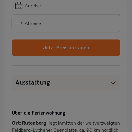
Anreise
Abreise
Jetzt Preis abfragen
Ausstattung
Haustiere erlaubt
WLAN
Heizung
Garten
Über die Ferienwohnung
Balkon/Loggia
PKW-Parkplatz
Ort: Rutenberg
liegt inmitten der weitverzweigten
Dusche
Küche
Feldberg-Lychener Seenplatte, ca. 90 km nördlich