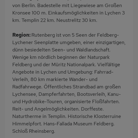
Herd (2 Platten)
Kühlschrank
von Berlin. Badestelle mit Liegewiese am Großen
Kronsee 100 m. Einkaufsmöglichkeiten in Lychen 3
Ruhige Lage
Nichtraucher
km. Templin 22 km. Neustrelitz 30 km.
Freisitz im Garten
Wb/WC
Internet
Balkonmöbel
Region:
Rutenberg ist von 5 Seen der Feldberg-
Lychener Seenplatte umgeben, einer einzigartigen,
Kaffeemaschine
Nah an See
dünn besiedelten Seen- und Waldlandschaft.
am Waldrand
Bettwäsche mietbar
Wenige km nördlich beginnen der Naturpark
Handtücher mietbar
Feldberg und der Müritz Nationalpark. Vielfältige
Angebote in Lychen und Umgebung: Fahrrad-
Verleih, 80 km markierte Wander- und
Radfahrwege. Öffentliches Strandbad am großen
Lychensee, Dampferfahrten, Bootsverleih, Kanu-
und Hydrobike-Touren, organisierte Floßfahrten.
Reit- und Angelmöglichkeiten. Dorffeste.
Naturtherme in Templin. Historische Klosterruine
Himmelpfort. Hans-Fallada Museum Feldberg.
Schloß Rheinsberg.