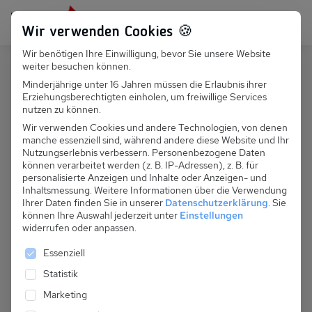
Persönlich für dich da:
+49 251 899 050
Wir verwenden Cookies 🍪
Wir benötigen Ihre Einwilligung, bevor Sie unsere Website
Suchfeld
weiter besuchen können.
Deutschland
Rechlin
Minderjährige unter 16 Jahren müssen die Erlaubnis ihrer
Erziehungsberechtigten einholen, um freiwillige Services
Suchen
D 046.080W - Ferienhaus
nutzen zu können.
Inselstraße
Wir verwenden Cookies und andere Technologien, von denen
manche essenziell sind, während andere diese Website und Ihr
Nutzungserlebnis verbessern.
Personenbezogene Daten
können verarbeitet werden (z. B. IP-Adressen), z. B. für
personalisierte Anzeigen und Inhalte oder Anzeigen- und
Inhaltsmessung.
Weitere Informationen über die Verwendung
Ihrer Daten finden Sie in unserer
Datenschutzerklärung
.
Sie
können Ihre Auswahl jederzeit unter
Einstellungen
widerrufen oder anpassen.
Es folgt eine Liste der Service-Gruppen, für die eine 
Essenziell
Statistik
Marketing