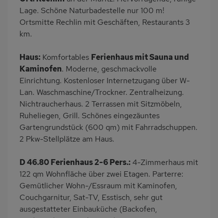
Wäschetrockner
Garten
Lage. Schöne Naturbadestelle nur 100 m!
Terrasse
Balkon/Loggia
Ortsmitte Rechlin mit Geschäften, Restaurants 3
km.
Grill
PKW-Parkplatz
Eingezäuntes
Dusche
Haus:
Komfortables
Ferienhaus mit Sauna und
Grundstück
Kaminofen
. Moderne, geschmackvolle
Dusche/WC
Küche
Einrichtung. Kostenloser Internetzugang über W-
Lan. Waschmaschine/Trockner. Zentralheizung.
Herd (4 Kochfelder)
Backofen
Nichtraucherhaus. 2 Terrassen mit Sitzmöbeln,
Geschirrspülmaschine
Kühlschrank
Ruheliegen, Grill. Schönes eingezäuntes
Ruhige Lage
Babybett
Gartengrundstück (600 qm) mit Fahrradschuppen.
2 Pkw-Stellplätze am Haus.
Kinderhochstuhl
Fahrradabstellraum
Nichtraucher
Haustiere/Hund
D 46.80 Ferienhaus 2-6 Pers.:
4-Zimmerhaus mit
verboten
122 qm Wohnfläche über zwei Etagen. Parterre:
Wb/WC
freistehend
Gemütlicher Wohn-/Essraum mit Kaminofen,
Couchgarnitur, Sat-TV, Esstisch, sehr gut
Internet
Balkonmöbel
ausgestatteter Einbauküche (Backofen,
Terrassenmöbel
Kaffeemaschine