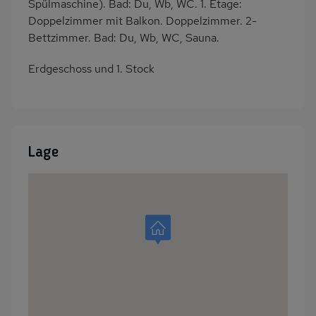
Spülmaschine). Bad: Du, Wb, WC. 1. Etage:
Nah an See
Bettwäsche mietbar
Doppelzimmer mit Balkon. Doppelzimmer. 2-
Bettzimmer. Bad: Du, Wb, WC, Sauna.
Handtücher mietbar
Erdgeschoss und 1. Stock
Lage