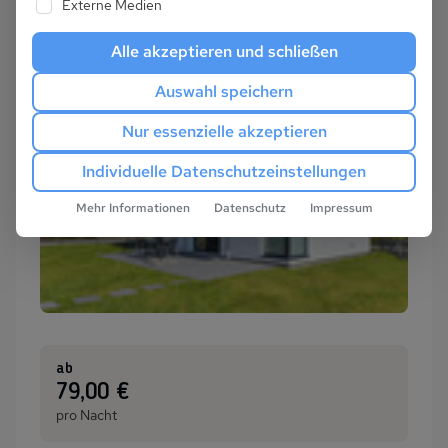
Externe Medien
Alle akzeptieren und schließen
Auswahl speichern
Nur essenzielle akzeptieren
Individuelle Datenschutzeinstellungen
Mehr Informationen
Datenschutz
Impressum
ab
:
79,00 €
pro Nacht