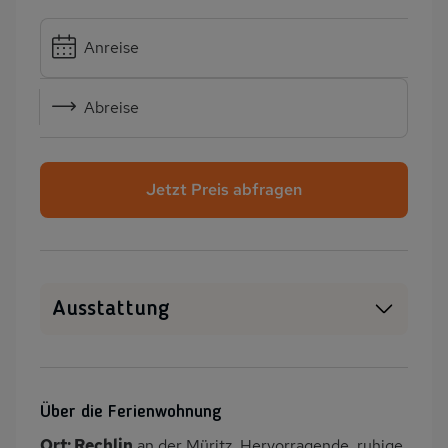
Anreise
Abreise
Jetzt Preis abfragen
Ausstattung
WLAN
SAT-TV
Sauna
Kamin/Kaminofen
Über die Ferienwohnung
Heizung
Waschmaschine
Ort: Rechlin
an der Müritz. Hervorragende, ruhige