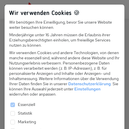
Persönlich für dich da:
+49 251 899 050
Wir verwenden Cookies 🍪
Wir benötigen Ihre Einwilligung, bevor Sie unsere Website
Suchfeld
weiter besuchen können.
Polen
Dziwnowek
Minderjährige unter 16 Jahren müssen die Erlaubnis ihrer
Erziehungsberechtigten einholen, um freiwillige Services
Suchen
PL 038.010B - Family Holiday Typ I
nutzen zu können.
Wir verwenden Cookies und andere Technologien, von denen
manche essenziell sind, während andere diese Website und Ihr
Nutzungserlebnis verbessern.
Personenbezogene Daten
können verarbeitet werden (z. B. IP-Adressen), z. B. für
personalisierte Anzeigen und Inhalte oder Anzeigen- und
Inhaltsmessung.
Weitere Informationen über die Verwendung
Ihrer Daten finden Sie in unserer
Datenschutzerklärung
.
Sie
können Ihre Auswahl jederzeit unter
Einstellungen
widerrufen oder anpassen.
Es folgt eine Liste der Service-Gruppen, für die eine 
Essenziell
Statistik
Marketing