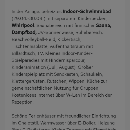
Erdgeschoss
Spa/Wellnesscenter
Bettwäsche inklusive
Handtücher mietbar
In der Anlage: beheiztes
Indoor-Schwimmbad
(29.04.-30.09.) mit separatem Kinderbecken,
Solarium
Whirlpool
. Saunabereich mit finnischer
Sauna,
Dampfbad,
UV-Sonnenwiese, Ruhebereich.
Beachvolleyball-Feld, Kickertisch,
Tischtennisplatte, Aufenthaltsraum mit
Billardtisch, TV. Kleines Indoor-Kinder-
Spielparadies mit Hindernisparcour,
Kinderanimation (Juli, August). Großer
Kinderspielplatz mit Sandkasten, Schaukeln,
Klettergerüsten, Rutschen, Wippen. Küche zur
gemeinschaftlichen Nutzung für Gruppen.
Kostenloses Internet über W-Lan im Bereich der
Rezeption.
Schöne Ferienhäuser mit freundlicher Einrichtung
im Chaletstil. Warmwasser über E-Boiler. Heizung
über E-Radiatoren. Kleine Terrasse mit Sitzmöbeln,