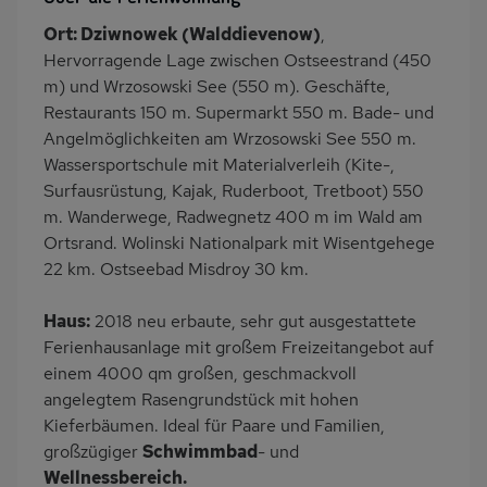
Innenpool
Whirlpool
Ort: Dziwnowek (Walddievenow)
,
Heizung
Wäschetrockner
Hervorragende Lage zwischen Ostseestrand (450
Garten
Terrasse
m) und Wrzosowski See (550 m). Geschäfte,
Restaurants 150 m. Supermarkt 550 m. Bade- und
Grill
Kinderspielplatz
Angelmöglichkeiten am Wrzosowski See 550 m.
PKW-Parkplatz
Eingezäuntes
Wassersportschule mit Materialverleih (Kite-,
Grundstück
Surfausrüstung, Kajak, Ruderboot, Tretboot) 550
Dusche
Küche
m. Wanderwege, Radwegnetz 400 m im Wald am
Ortsrand. Wolinski Nationalpark mit Wisentgehege
Herd (2 Platten)
Kühlschrank
22 km. Ostseebad Misdroy 30 km.
Ruhige Lage
Babybett
Kinderhochstuhl
Spielzimmer
Haus:
2018 neu erbaute, sehr gut ausgestattete
Ferienhausanlage mit großem Freizeitangebot auf
Nichtraucher
Freisitz im Garten
einem 4000 qm großen, geschmackvoll
Wb/WC
Internet
angelegtem Rasengrundstück mit hohen
Seniorenfreundlich
Terrassenmöbel
Kieferbäumen. Ideal für Paare und Familien,
großzügiger
Schwimmbad
- und
Induktionsherd
Kaffeemaschine
Wellnessbereich.