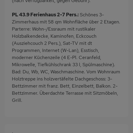
(nach Verfügbarkeit, gegen Gebühr).
Esszimmer
Induktionsherd
Kaffeemaschine
Erdgeschoss
PL 43.9 Ferienhaus 2-7 Pers.:
Schönes 3-
am Waldrand
Bettwäsche inklusive
Zimmerhaus mit 58 qm Wohnfläche über 2 Etagen.
Parterre: Wohn-/Essraum mit rustikaler
Holzbalkendecke, Kaminofen, Eckcouch
(Ausziehcouch 2 Pers.), Sat-TV mit dt
Programmen, Internet (W-Lan), Esstisch,
moderner Küchenzeile (4 E-Pl. Ceranfeld,
Mikrowelle, Tiefkühlschrank 33 l, Spülmaschine).
Bad: Du, Wb, WC, Waschmaschine. Vom Wohnraum
Holztreppe ins holzvertäfelte Dachgeschoss: 3-
Bettzimmer mit franz. Bett, Einzelbett, Balkon. 2-
Bettzimmer. Überdachte Terrasse mit Sitzmöbeln,
Grill.