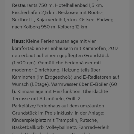
Garten
Terrasse
Restaurants 750 m. Hotelhallenbad 1,5 km.
Fischerhafen 2,5 km. Reskosee mit Boots-,
Balkon/Loggia
Grill
Surfbrett-, Kajakverleih 1,5 km. Ostsee-Radweg
Kinderspielplatz
PKW-Parkplatz
nach Kolberg 950 m. Kolberg 12 km.
Eingezäuntes
Dusche
Grundstück
Haus:
Kleine Ferienhausanlage mit vier
komfortablen Ferienhäusern mit Kaminofen, 2017
Küche
Herd (4 Kochfelder)
neu erbaut auf einem gepflegten Grundstück
Geschirrspülmaschine
Kühlschrank
(1.500 qm). Gemütliche Ferienhäuser mit
Mikrowelle
Gefrierschrank
moderner Einrichtung. Heizung teils über
Kaminofen (im Erdgeschoß) und E-Radiatoren auf
Ruhige Lage
Babybett
Wunsch (1.Etage). Warmwasser über E-Boiler (60
Kinderhochstuhl
Fahrradverleih
l). Klimaanlage mit Heizfunktion. Überdachte
Nichtraucher
Wb/WC
Terrasse mit Sitzmöbeln, Grill. 2
Parkplätze/Ferienhaus auf dem umzäunten
freistehend
Internet
Grundstück im Preis inklusiv. In der Anlage:
Seniorenfreundlich
Balkonmöbel
Kinderspielplatz mit Trampolin, Rutsche,
Terrassenmöbel
Feuerstelle im Freien
Basketballkorb, Volleyballnetz. Fahrradverleih