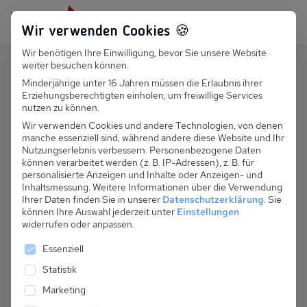
Persönlich für dich da:
+49 251 899 050
Wir verwenden Cookies 🍪
Wir benötigen Ihre Einwilligung, bevor Sie unsere Website
Suchfeld
weiter besuchen können.
Polen
Dzwirzyno
Minderjährige unter 16 Jahren müssen die Erlaubnis ihrer
Erziehungsberechtigten einholen, um freiwillige Services
Suchen
PL 043.009A - Ferienhaus Robert
nutzen zu können.
Wir verwenden Cookies und andere Technologien, von denen
manche essenziell sind, während andere diese Website und Ihr
Nutzungserlebnis verbessern.
Personenbezogene Daten
können verarbeitet werden (z. B. IP-Adressen), z. B. für
personalisierte Anzeigen und Inhalte oder Anzeigen- und
Inhaltsmessung.
Weitere Informationen über die Verwendung
Ihrer Daten finden Sie in unserer
Datenschutzerklärung
.
Sie
können Ihre Auswahl jederzeit unter
Einstellungen
widerrufen oder anpassen.
Es folgt eine Liste der Service-Gruppen, für die eine 
Essenziell
Statistik
Marketing