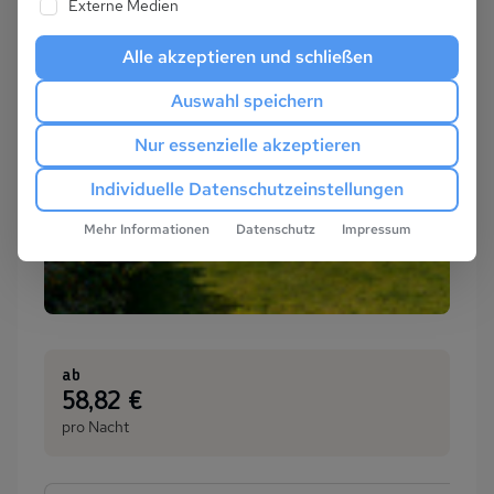
Externe Medien
Alle akzeptieren und schließen
Auswahl speichern
Nur essenzielle akzeptieren
Individuelle Datenschutzeinstellungen
Mehr Informationen
Datenschutz
Impressum
ab
:
58,82 €
pro Nacht