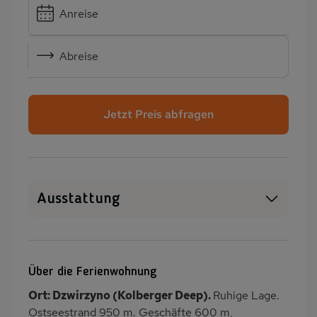
Anreise
Abreise
Jetzt Preis abfragen
Ausstattung
Haustiere erlaubt
WLAN
SAT-TV
Kamin/Kaminofen
Über die Ferienwohnung
Heizung
Klimaanlage
Ort: Dzwirzyno (Kolberger Deep).
Ruhige Lage.
Waschmaschine
Wäschetrockner
Ostseestrand 950 m. Geschäfte 600 m,