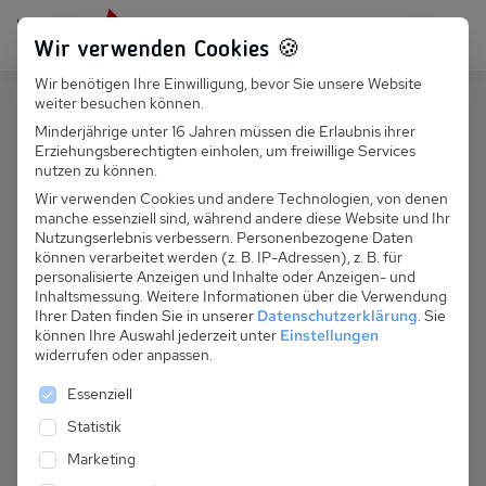
Persönlich für dich da:
+49 251 899 050
Wir verwenden Cookies 🍪
Wir benötigen Ihre Einwilligung, bevor Sie unsere Website
Suchfeld
weiter besuchen können.
Deutschland
Kappeln OT Olpenitz
Minderjährige unter 16 Jahren müssen die Erlaubnis ihrer
Erziehungsberechtigten einholen, um freiwillige Services
Suchen
D 186.054A - Residenz Bollwark
nutzen zu können.
Typ E
Wir verwenden Cookies und andere Technologien, von denen
manche essenziell sind, während andere diese Website und Ihr
Nutzungserlebnis verbessern.
Personenbezogene Daten
können verarbeitet werden (z. B. IP-Adressen), z. B. für
personalisierte Anzeigen und Inhalte oder Anzeigen- und
Inhaltsmessung.
Weitere Informationen über die Verwendung
Ihrer Daten finden Sie in unserer
Datenschutzerklärung
.
Sie
können Ihre Auswahl jederzeit unter
Einstellungen
widerrufen oder anpassen.
Es folgt eine Liste der Service-Gruppen, für die eine 
Essenziell
Statistik
Marketing