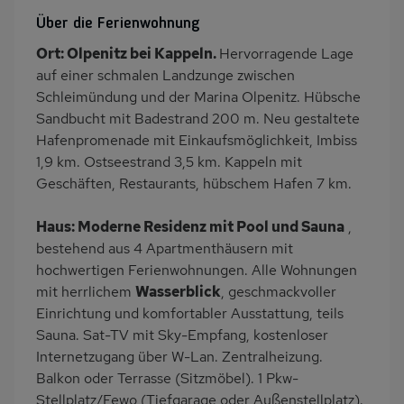
WLAN
SAT-TV
Über die Ferienwohnung
Sauna
Innenpool
Ort: Olpenitz bei Kappeln.
Hervorragende Lage
Heizung
Waschmaschine
auf einer schmalen Landzunge zwischen
Wäschetrockner
Fahrstuhl
Schleimündung und der Marina Olpenitz. Hübsche
Sandbucht mit Badestrand 200 m. Neu gestaltete
Balkon/Loggia
PKW-Parkplatz
Hafenpromenade mit Einkaufsmöglichkeit, Imbiss
Dusche/WC
Küche
1,9 km. Ostseestrand 3,5 km. Kappeln mit
Herd (4 Kochfelder)
Backofen
Geschäften, Restaurants, hübschem Hafen 7 km.
Geschirrspülmaschine
Kühlschrank
Haus: Moderne Residenz mit Pool und Sauna
,
Meerblick/Seeblick
Babybett
bestehend aus 4 Apartmenthäusern mit
Kinderhochstuhl
Fahrradabstellraum
hochwertigen Ferienwohnungen. Alle Wohnungen
mit herrlichem
Wasserblick
, geschmackvoller
Nichtraucher
Internet
Einrichtung und komfortabler Ausstattung, teils
Balkonmöbel
Kaffeemaschine
Sauna. Sat-TV mit Sky-Empfang, kostenloser
Strandnah
Bettwäsche mietbar
Internetzugang über W-Lan. Zentralheizung.
Balkon oder Terrasse (Sitzmöbel). 1 Pkw-
Handtücher mietbar
Stellplatz/Fewo (Tiefgarage oder Außenstellplatz).