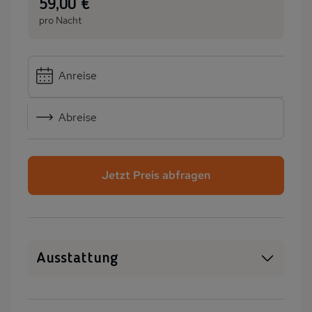
:
59,00 €
pro Nacht
Anreise
Abreise
Jetzt Preis abfragen
Ausstattung
Haustiere erlaubt
Haustiere auf Anfrage