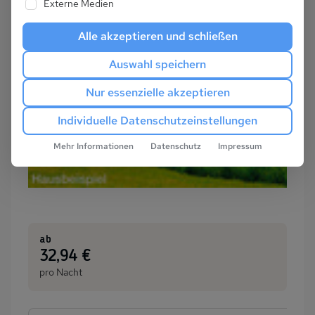
Externe Medien
Alle akzeptieren und schließen
Auswahl speichern
Nur essenzielle akzeptieren
Individuelle Datenschutzeinstellungen
Mehr Informationen
Datenschutz
Impressum
ab
:
32,94 €
pro Nacht