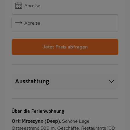
Anreise
Abreise
Jetzt Preis abfragen
Ausstattung
Haustiere erlaubt
WLAN
SAT-TV
Heizung
Über die Ferienwohnung
Wäschetrockner
Garten
Ort: Mrzezyno (Deep).
Schöne Lage.
Terrasse
Grill
Ostseestrand 500 m. Geschäfte, Restaurants 100