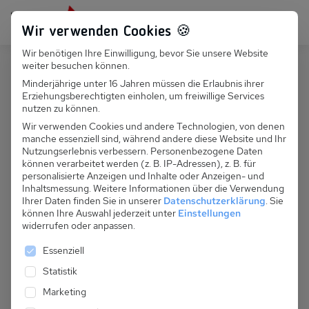
Persönlich für dich da:
+49 251 899 050
Wir verwenden Cookies 🍪
Wir benötigen Ihre Einwilligung, bevor Sie unsere Website
Suchfeld
weiter besuchen können.
Polen
Mrzezyno
Minderjährige unter 16 Jahren müssen die Erlaubnis ihrer
Erziehungsberechtigten einholen, um freiwillige Services
Suchen
PL 044.005D - Ferienhaus Sychulec
nutzen zu können.
Wir verwenden Cookies und andere Technologien, von denen
manche essenziell sind, während andere diese Website und Ihr
Nutzungserlebnis verbessern.
Personenbezogene Daten
können verarbeitet werden (z. B. IP-Adressen), z. B. für
personalisierte Anzeigen und Inhalte oder Anzeigen- und
Inhaltsmessung.
Weitere Informationen über die Verwendung
Ihrer Daten finden Sie in unserer
Datenschutzerklärung
.
Sie
können Ihre Auswahl jederzeit unter
Einstellungen
widerrufen oder anpassen.
Es folgt eine Liste der Service-Gruppen, für die eine 
Essenziell
Statistik
Marketing