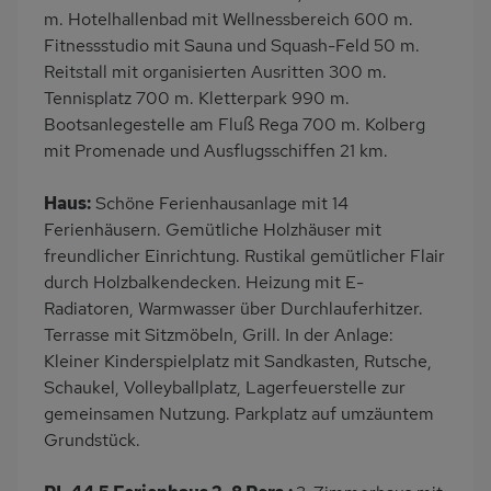
Kinderspielplatz
PKW-Parkplatz
m. Hotelhallenbad mit Wellnessbereich 600 m.
Fitnessstudio mit Sauna und Squash-Feld 50 m.
Eingezäuntes
Dusche
Reitstall mit organisierten Ausritten 300 m.
Grundstück
Tennisplatz 700 m. Kletterpark 990 m.
Küche
Herd (2 Platten)
Bootsanlegestelle am Fluß Rega 700 m. Kolberg
Kühlschrank
Ruhige Lage
mit Promenade und Ausflugsschiffen 21 km.
Babybett
Kinderhochstuhl
Haus:
Schöne Ferienhausanlage mit 14
Nichtraucher
Freisitz im Garten
Ferienhäusern. Gemütliche Holzhäuser mit
Wb/WC
freistehend
freundlicher Einrichtung. Rustikal gemütlicher Flair
durch Holzbalkendecken. Heizung mit E-
Internet
Seniorenfreundlich
Radiatoren, Warmwasser über Durchlauferhitzer.
Terrassenmöbel
Feuerstelle im Freien
Terrasse mit Sitzmöbeln, Grill. In der Anlage:
Kaffeemaschine
Erdgeschoss
Kleiner Kinderspielplatz mit Sandkasten, Rutsche,
Schaukel, Volleyballplatz, Lagerfeuerstelle zur
Strandnah
Bettwäsche inklusive
gemeinsamen Nutzung. Parkplatz auf umzäuntem
Grundstück.