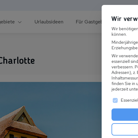
Wir verw
gebiete
Urlaubsideen
Für Gastgeber
Über un
Wir benötigen
können.
Minderjährige
Erziehungsber
Wir verwende
harlotte
essenziell si
verbessern.
P
Adressen), z.
ee
Inhaltsmessu
finden Sie in
jederzeit unt
Es folgt ei
Essenziel
s im Winter
 den Skiurlaub