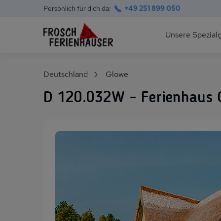
Persönlich für dich da:
+49 251 899 050
Hauptnavigation
Unsere Spezial
Deutsche Ostsee
Suchfeld
Deutschland
Glowe
Polnische Ostsee
D 120.032W - Ferienhaus C
Ferienhäuser am S
Alpen im Sommer
Skihütten & Chalet
Gruppenhäuser für