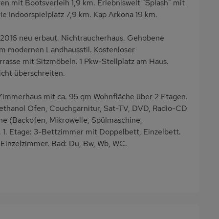
n mit Bootsverleih 1,9 km. Erlebniswelt "Splash" mit
 Indoorspielplatz 7,9 km. Kap Arkona 19 km.
 2016 neu erbaut. Nichtraucherhaus. Gehobene
im modernen Landhausstil. Kostenloser
rasse mit Sitzmöbeln. 1 Pkw-Stellplatz am Haus.
icht überschreiten.
Zimmerhaus mit ca. 95 qm Wohnfläche über 2 Etagen.
ethanol Ofen, Couchgarnitur, Sat-TV, DVD, Radio-CD
he (Backofen, Mikrowelle, Spülmaschine,
1. Etage: 3-Bettzimmer mit Doppelbett, Einzelbett.
 Einzelzimmer. Bad: Du, Bw, Wb, WC.