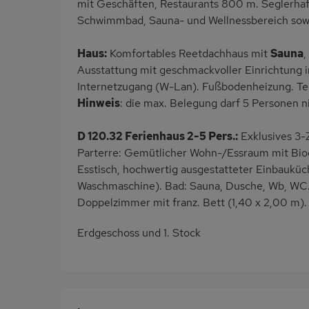
mit Geschäften, Restaurants 800 m. Seglerhafe
Schwimmbad, Sauna- und Wellnessbereich sowie
Haus:
Komfortables Reetdachhaus mit
Sauna
,
Ausstattung mit geschmackvoller Einrichtung 
Internetzugang (W-Lan). Fußbodenheizung. Ter
Hinweis
: die max. Belegung darf 5 Personen n
D 120.32 Ferienhaus 2-5 Pers.:
Exklusives 3-
Parterre: Gemütlicher Wohn-/Essraum mit Bio
Esstisch, hochwertig ausgestatteter Einbauküc
Waschmaschine). Bad: Sauna, Dusche, Wb, WC. 
Doppelzimmer mit franz. Bett (1,40 x 2,00 m).
Erdgeschoss und 1. Stock