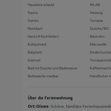
Haustiere erlaubt
WLAN
Sauna
Heizung
Garten
Terrasse
Reetdach
Dusche/WC
Herd (4 Kochfelder)
Backofen
Kühlschrank
Mikrowelle
Babybett
Kinderhochst
Internet
Terrassenmö
Bad mit Dusche und Badewanne
Kaffeemasch
Bettwäsche mietbar
Handtücher m
Über die Ferienwohnung
Ort: Glowe
. Schöne, familiäre Ferienhaussie