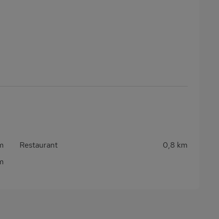
m
Restaurant
0,8 km
m