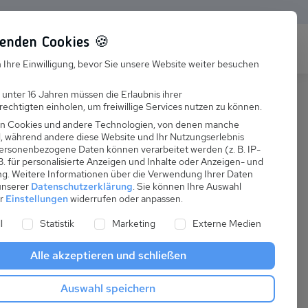
enden Cookies 🍪
s
Karriere
FAQ
 Ihre Einwilligung, bevor Sie unsere Website weiter besuchen
Jobs
 unter 16 Jahren müssen die Erlaubnis ihrer
echtigten einholen, um freiwillige Services nutzen zu können.
Suchen
Ausbildung
n Cookies und andere Technologien, von denen manche
nd, während andere diese Website und Ihr Nutzungserlebnis
ersonenbezogene Daten können verarbeitet werden (z. B. IP-
 B. für personalisierte Anzeigen und Inhalte oder Anzeigen- und
ng.
Weitere Informationen über die Verwendung Ihrer Daten
 unserer
Datenschutzerklärung
.
Sie können Ihre Auswahl
ab
er
Einstellungen
widerrufen oder anpassen.
:
55,00 €
ne Liste der Service-Gruppen, für die eine Einwilligung er
l
Statistik
Marketing
Externe Medien
pro Nacht
Alle akzeptieren und schließen
Anreise
Auswahl speichern