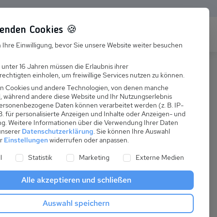
enden Cookies 🍪
s
Karriere
FAQ
 Ihre Einwilligung, bevor Sie unsere Website weiter besuchen
Jobs
 unter 16 Jahren müssen die Erlaubnis ihrer
echtigten einholen, um freiwillige Services nutzen zu können.
Suchen
Ausbildung
n Cookies und andere Technologien, von denen manche
nd, während andere diese Website und Ihr Nutzungserlebnis
ersonenbezogene Daten können verarbeitet werden (z. B. IP-
 B. für personalisierte Anzeigen und Inhalte oder Anzeigen- und
ng.
Weitere Informationen über die Verwendung Ihrer Daten
 unserer
Datenschutzerklärung
.
Sie können Ihre Auswahl
ab
er
Einstellungen
widerrufen oder anpassen.
:
51,09 €
ne Liste der Service-Gruppen, für die eine Einwilligung er
l
Statistik
Marketing
Externe Medien
pro Nacht
Alle akzeptieren und schließen
Anreise
Auswahl speichern