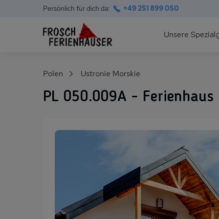
Persönlich für dich da:
+49 251 899 050
Hauptnavigation
Unsere Spezial
Deutsche Ostsee
Suchfeld
Polen
Ustronie Morskie
Polnische Ostsee
PL 050.009A - Ferienhaus U
Ferienhäuser am S
Alpen im Sommer
Skihütten & Chalet
Gruppenhäuser für