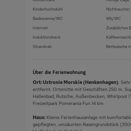
Kinderhochstuhl
Nichtraucher
Badewanne/WC
Wb/WC
Internet
Zusätzliches
Induktionsherd
Kaffeemasch
Strandnah
Bettwäsche in
Über die Ferienwohnung
Ort: Ustronie Morskie (Henkenhagen)
. Seh
entfernt. Ortsmitte mit Geschäften 250 m. S
Hallenbad, Rutsche, Außenbecken, Whirlpool 7
Freizeitpark Pomerania Fun 14 km.
Haus:
Kleine Ferienhausanlage mit komfortabl
gepflegten, umzäunten Rasengrundstück (3500 