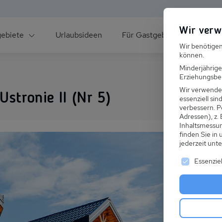
Wir verw
gebiete
Urlaubsideen
Für Gastgeber
Über un
Wir benötigen
können.
Minderjährige
Erziehungsber
Wir verwende
stronie II (Nr 5)
essenziell si
verbessern.
P
Adressen), z.
ee
Inhaltsmessu
finden Sie in
jederzeit unt
Es folgt ei
Essenziel
s im Winter
 den Skiurlaub