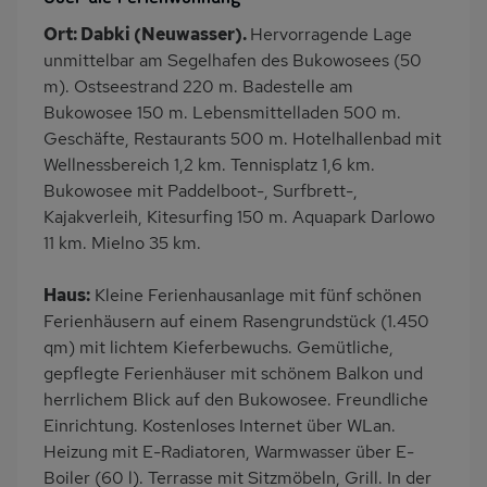
Terrasse
Balkon/Loggia
Ort: Dabki (Neuwasser).
Hervorragende Lage
Grill
Kinderspielplatz
unmittelbar am Segelhafen des Bukowosees (50
PKW-Parkplatz
Eingezäuntes
m). Ostseestrand 220 m. Badestelle am
Grundstück
Bukowosee 150 m. Lebensmittelladen 500 m.
Geschäfte, Restaurants 500 m. Hotelhallenbad mit
Dusche
Dusche/WC
Wellnessbereich 1,2 km. Tennisplatz 1,6 km.
Küche
Herd (2 Platten)
Bukowosee mit Paddelboot-, Surfbrett-,
Kühlschrank
Meerblick/Seeblick
Kajakverleih, Kitesurfing 150 m. Aquapark Darlowo
11 km. Mielno 35 km.
Panoramablick
Ruhige Lage
Fahrradverleih
Nichtraucher
Haus:
Kleine Ferienhausanlage mit fünf schönen
Internet
Induktionsherd
Ferienhäusern auf einem Rasengrundstück (1.450
qm) mit lichtem Kieferbewuchs. Gemütliche,
Kaffeemaschine
Erdgeschoss
gepflegte Ferienhäuser mit schönem Balkon und
Strandnah
Nah an See
herrlichem Blick auf den Bukowosee. Freundliche
am Waldrand
Bettwäsche inklusive
Einrichtung. Kostenloses Internet über WLan.
Heizung mit E-Radiatoren, Warmwasser über E-
Boiler (60 l). Terrasse mit Sitzmöbeln, Grill. In der