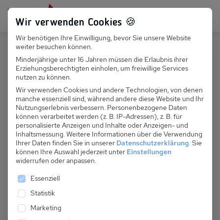
Persönlich für dich da:
+49 251 899 050
Wir verwenden Cookies 🍪
Wir benötigen Ihre Einwilligung, bevor Sie unsere Website
Suchfeld
weiter besuchen können.
Polen
Dabki
Minderjährige unter 16 Jahren müssen die Erlaubnis ihrer
Erziehungsberechtigten einholen, um freiwillige Services
Suchen
PL 065.006B - FH Romaniuk Nr 1
nutzen zu können.
Wir verwenden Cookies und andere Technologien, von denen
manche essenziell sind, während andere diese Website und Ihr
Nutzungserlebnis verbessern.
Personenbezogene Daten
können verarbeitet werden (z. B. IP-Adressen), z. B. für
personalisierte Anzeigen und Inhalte oder Anzeigen- und
Inhaltsmessung.
Weitere Informationen über die Verwendung
Ihrer Daten finden Sie in unserer
Datenschutzerklärung
.
Sie
können Ihre Auswahl jederzeit unter
Einstellungen
widerrufen oder anpassen.
Es folgt eine Liste der Service-Gruppen, für die eine 
Essenziell
Statistik
Marketing