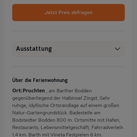
Jetzt Preis abfragen
Ausstattung
WLAN
SAT-TV
Kamin/Kaminofen
Heizung
Über die Ferienwohnung
Garten
Terrasse
Ort: Pruchten
, am Barther Bodden
PKW-Parkplatz
Dusche/WC
gegenüberliegend der Halbinsel Zingst. Sehr
Küche
Herd (4 Kochfelder)
ruhige, idyllische Ortsrandlage auf einem großen
Natur-Gartengrundstück. Badestelle am
Backofen
Geschirrspülmaschine
Bodstedter Bodden 800 m. Ortsmitte mit Hafen,
Kühlschrank
Ruhige Lage
Restaurants, Lebensmittelgeschäft, Fahrradverleih
Babybett
Kinderhochstuhl
1,4 km. Barth mit Vineta Festpielen 6 km.