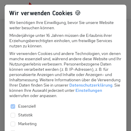
Persönlich für dich da:
+49 251 899 050
Wir verwenden Cookies 🍪
Wir benötigen Ihre Einwilligung, bevor Sie unsere Website
Suchfeld
weiter besuchen können.
Deutschland
Pruchten
Minderjährige unter 16 Jahren müssen die Erlaubnis ihrer
Erziehungsberechtigten einholen, um freiwillige Services
Suchen
D 068.047 - Ferienhaus Matti
nutzen zu können.
Wir verwenden Cookies und andere Technologien, von denen
manche essenziell sind, während andere diese Website und Ihr
Nutzungserlebnis verbessern.
Personenbezogene Daten
können verarbeitet werden (z. B. IP-Adressen), z. B. für
personalisierte Anzeigen und Inhalte oder Anzeigen- und
Inhaltsmessung.
Weitere Informationen über die Verwendung
Ihrer Daten finden Sie in unserer
Datenschutzerklärung
.
Sie
können Ihre Auswahl jederzeit unter
Einstellungen
widerrufen oder anpassen.
Es folgt eine Liste der Service-Gruppen, für die eine 
Essenziell
Statistik
Marketing