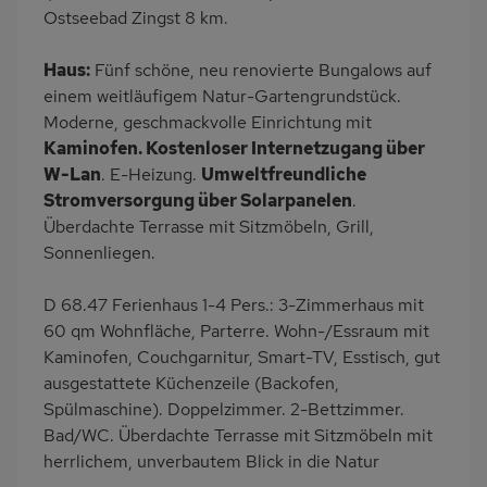
Ostseebad Zingst 8 km.
Nichtraucher
Haustiere/Hund
verboten
Haus:
Fünf schöne, neu renovierte Bungalows auf
Freisitz im Garten
einem weitläufigem Natur-Gartengrundstück.
Moderne, geschmackvolle Einrichtung mit
Kaminofen. Kostenloser Internetzugang über
W-Lan
. E-Heizung.
Umweltfreundliche
Stromversorgung über Solarpanelen
.
Überdachte Terrasse mit Sitzmöbeln, Grill,
Sonnenliegen.
D 68.47 Ferienhaus 1-4 Pers.: 3-Zimmerhaus mit
60 qm Wohnfläche, Parterre. Wohn-/Essraum mit
Kaminofen, Couchgarnitur, Smart-TV, Esstisch, gut
ausgestattete Küchenzeile (Backofen,
Spülmaschine). Doppelzimmer. 2-Bettzimmer.
Bad/WC. Überdachte Terrasse mit Sitzmöbeln mit
herrlichem, unverbautem Blick in die Natur