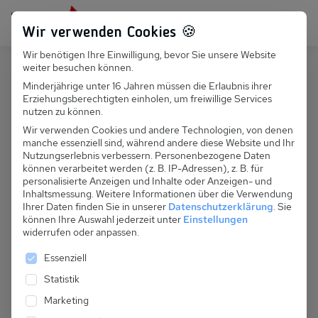
Persönlich für dich da:
+49 251 899 050
Wir verwenden Cookies 🍪
Wir benötigen Ihre Einwilligung, bevor Sie unsere Website
Suchfeld
weiter besuchen können.
Polen
Pobierowo
Minderjährige unter 16 Jahren müssen die Erlaubnis ihrer
Erziehungsberechtigten einholen, um freiwillige Services
Suchen
PL 030.017A - Ferienhaus Domek
nutzen zu können.
Morski bez kominka nr.2
Wir verwenden Cookies und andere Technologien, von denen
manche essenziell sind, während andere diese Website und Ihr
Nutzungserlebnis verbessern.
Personenbezogene Daten
können verarbeitet werden (z. B. IP-Adressen), z. B. für
personalisierte Anzeigen und Inhalte oder Anzeigen- und
Inhaltsmessung.
Weitere Informationen über die Verwendung
Ihrer Daten finden Sie in unserer
Datenschutzerklärung
.
Sie
können Ihre Auswahl jederzeit unter
Einstellungen
widerrufen oder anpassen.
Es folgt eine Liste der Service-Gruppen, für die eine 
Essenziell
Statistik
Marketing