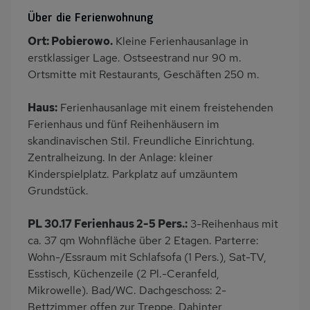
Heizung
Terrasse
Über die Ferienwohnung
Kinderspielplatz
PKW-Parkplatz
Ort: Pobierowo.
Kleine Ferienhausanlage in
Dusche
Küche
erstklassiger Lage. Ostseestrand nur 90 m.
Herd (2 Platten)
Kühlschrank
Ortsmitte mit Restaurants, Geschäften 250 m.
Mikrowelle
Babybett
Haus:
Ferienhausanlage mit einem freistehenden
Kinderhochstuhl
Nichtraucher
Ferienhaus und fünf Reihenhäusern im
Wb/WC
Terrassenmöbel
skandinavischen Stil. Freundliche Einrichtung.
Zentralheizung. In der Anlage: kleiner
Kaffeemaschine
Erdgeschoss
Kinderspielplatz. Parkplatz auf umzäuntem
Bettwäsche inklusive
Grundstück.
PL 30.17 Ferienhaus 2-5 Pers.:
3-Reihenhaus mit
ca. 37 qm Wohnfläche über 2 Etagen. Parterre:
Wohn-/Essraum mit Schlafsofa (1 Pers.), Sat-TV,
Esstisch, Küchenzeile (2 Pl.-Ceranfeld,
Mikrowelle). Bad/WC. Dachgeschoss: 2-
Bettzimmer offen zur Treppe. Dahinter