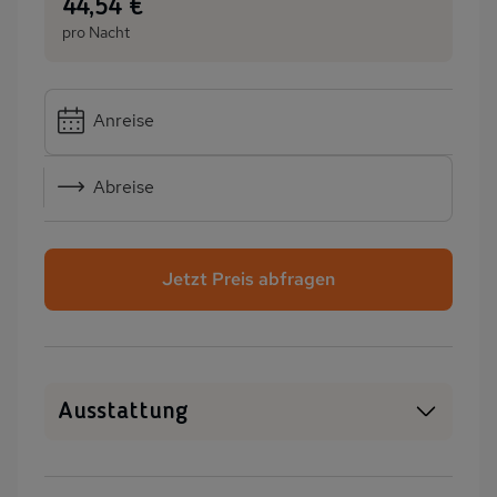
:
44,54 €
pro Nacht
Anreise
Abreise
Jetzt Preis abfragen
Ausstattung
Haustiere erlaubt
SAT-TV