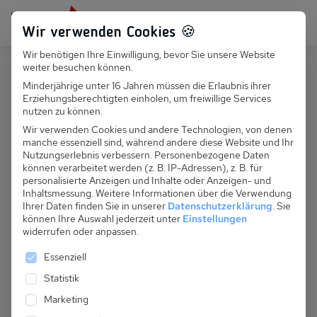
Persönlich für dich da:
+49 251 899 050
Wir verwenden Cookies 🍪
Wir benötigen Ihre Einwilligung, bevor Sie unsere Website
Suchfeld
weiter besuchen können.
Polen
Pobierowo
Minderjährige unter 16 Jahren müssen die Erlaubnis ihrer
Erziehungsberechtigten einholen, um freiwillige Services
Suchen
PL 030.017C - Ferienhaus Domek
nutzen zu können.
Morski
Wir verwenden Cookies und andere Technologien, von denen
manche essenziell sind, während andere diese Website und Ihr
Nutzungserlebnis verbessern.
Personenbezogene Daten
können verarbeitet werden (z. B. IP-Adressen), z. B. für
personalisierte Anzeigen und Inhalte oder Anzeigen- und
Inhaltsmessung.
Weitere Informationen über die Verwendung
Ihrer Daten finden Sie in unserer
Datenschutzerklärung
.
Sie
können Ihre Auswahl jederzeit unter
Einstellungen
widerrufen oder anpassen.
Es folgt eine Liste der Service-Gruppen, für die eine 
Essenziell
Statistik
Marketing