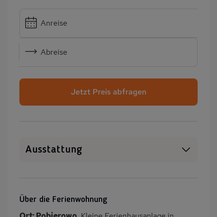
Anreise
Abreise
Jetzt Preis abfragen
Ausstattung
Haustiere erlaubt
SAT-TV
Heizung
Terrasse
Über die Ferienwohnung
Kinderspielplatz
PKW-Parkplatz
Ort: Pobierowo.
Kleine Ferienhausanlage in