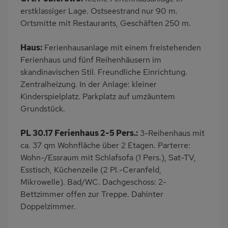
Eingezäuntes
Dusche
erstklassiger Lage. Ostseestrand nur 90 m.
Grundstück
Ortsmitte mit Restaurants, Geschäften 250 m.
Küche
Herd (2 Platten)
Haus:
Ferienhausanlage mit einem freistehenden
Kühlschrank
Mikrowelle
Ferienhaus und fünf Reihenhäusern im
Babybett
Kinderhochstuhl
skandinavischen Stil. Freundliche Einrichtung.
Nichtraucher
Wb/WC
Zentralheizung. In der Anlage: kleiner
Kinderspielplatz. Parkplatz auf umzäuntem
Terrassenmöbel
Kaffeemaschine
Grundstück.
Erdgeschoss
Strandnah
Bettwäsche inklusive
PL 30.17 Ferienhaus 2-5 Pers.:
3-Reihenhaus mit
ca. 37 qm Wohnfläche über 2 Etagen. Parterre:
Wohn-/Essraum mit Schlafsofa (1 Pers.), Sat-TV,
Esstisch, Küchenzeile (2 Pl.-Ceranfeld,
Mikrowelle). Bad/WC. Dachgeschoss: 2-
Bettzimmer offen zur Treppe. Dahinter
Doppelzimmer.