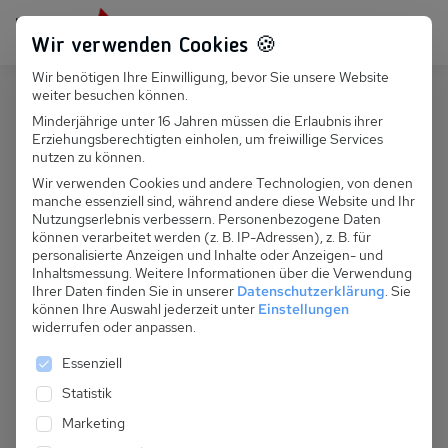
Persönlich für dich da:
+49 251 899 050
Wir verwenden Cookies 🍪
Wir benötigen Ihre Einwilligung, bevor Sie unsere Website
Suchfeld
weiter besuchen können.
Deutschland
Prerow
Minderjährige unter 16 Jahren müssen die Erlaubnis ihrer
Erziehungsberechtigten einholen, um freiwillige Services
Suchen
D 066.004B - Windjammer 1, Whg.
nutzen zu können.
3
Wir verwenden Cookies und andere Technologien, von denen
manche essenziell sind, während andere diese Website und Ihr
Nutzungserlebnis verbessern.
Personenbezogene Daten
können verarbeitet werden (z. B. IP-Adressen), z. B. für
personalisierte Anzeigen und Inhalte oder Anzeigen- und
Inhaltsmessung.
Weitere Informationen über die Verwendung
Ihrer Daten finden Sie in unserer
Datenschutzerklärung
.
Sie
können Ihre Auswahl jederzeit unter
Einstellungen
widerrufen oder anpassen.
Es folgt eine Liste der Service-Gruppen, für die eine 
Essenziell
Statistik
Marketing