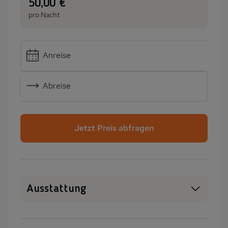
:
50,00 €
pro Nacht
Anreise
Abreise
Jetzt Preis abfragen
Ausstattung
Haustiere erlaubt
WLAN