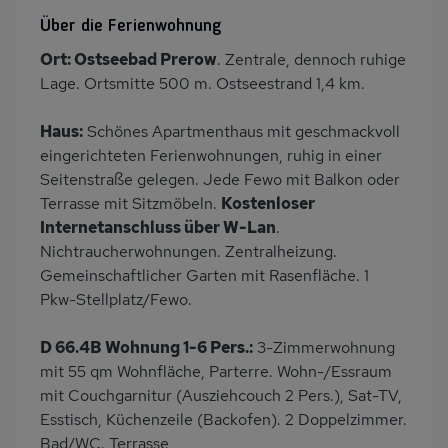
SAT-TV
Heizung
Über die Ferienwohnung
Garten
Terrasse
Ort: Ostseebad Prerow
. Zentrale, dennoch ruhige
PKW-Parkplatz
Dusche
Lage. Ortsmitte 500 m. Ostseestrand 1,4 km.
Dusche/WC
Küche
Haus:
Schönes Apartmenthaus mit geschmackvoll
Herd (4 Kochfelder)
Backofen
eingerichteten Ferienwohnungen, ruhig in einer
Kühlschrank
Ruhige Lage
Seitenstraße gelegen. Jede Fewo mit Balkon oder
Babybett
Kinderhochstuhl
Terrasse mit Sitzmöbeln.
Kostenloser
Internetanschluss über W-Lan
.
Nichtraucher
Wb/WC
Nichtraucherwohnungen. Zentralheizung.
Internet
Terrassenmöbel
Gemeinschaftlicher Garten mit Rasenfläche. 1
Kaffeemaschine
Bettwäsche inklusive
Pkw-Stellplatz/Fewo.
Handtücher inklusive
D 66.4B Wohnung 1-6 Pers.:
3-Zimmerwohnung
mit 55 qm Wohnfläche, Parterre. Wohn-/Essraum
mit Couchgarnitur (Ausziehcouch 2 Pers.), Sat-TV,
Esstisch, Küchenzeile (Backofen). 2 Doppelzimmer.
Bad/WC. Terrasse