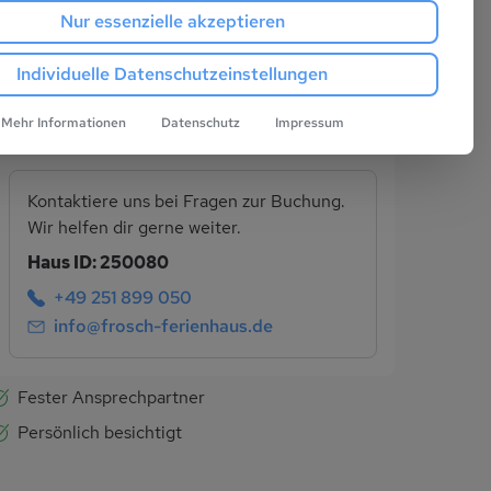
Nur essenzielle akzeptieren
Abreise
Individuelle Datenschutzeinstellungen
Jetzt Preis abfragen
Mehr Informationen
Datenschutz
Impressum
Kontaktiere uns bei Fragen zur Buchung.
Wir helfen dir gerne weiter.
Haus ID: 250080
+49 251 899 050
info@frosch-ferienhaus.de
Fester Ansprechpartner
Persönlich besichtigt