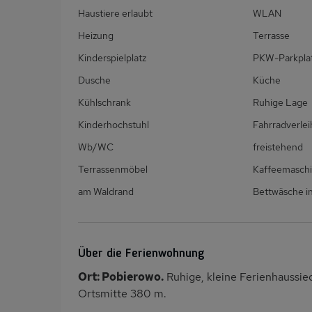
Haustiere erlaubt
WLAN
Heizung
Terrasse
Kinderspielplatz
PKW-Parkpla
Dusche
Küche
Kühlschrank
Ruhige Lage
Kinderhochstuhl
Fahrradverlei
Wb/WC
freistehend
Terrassenmöbel
Kaffeemasch
am Waldrand
Bettwäsche in
Über die Ferienwohnung
Ort: Pobierowo.
Ruhige, kleine Ferienhaussie
Ortsmitte 380 m.