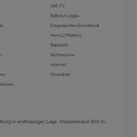
SAT-TV
Balkon/Loggia
tz
Eingezäuntes Grundstück
Herd (2 Platten)
Babybett
h
Nichtraucher
Internet
ine
Strandnah
klusive
dlung in erstklassiger Lage. Ostseestrand 300 m.