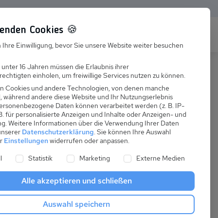
enden Cookies 🍪
s
Karriere
FAQ
 Ihre Einwilligung, bevor Sie unsere Website weiter besuchen
Jobs
 unter 16 Jahren müssen die Erlaubnis ihrer
echtigten einholen, um freiwillige Services nutzen zu können.
Suchen
Ausbildung
n Cookies und andere Technologien, von denen manche
nd, während andere diese Website und Ihr Nutzungserlebnis
ersonenbezogene Daten können verarbeitet werden (z. B. IP-
 B. für personalisierte Anzeigen und Inhalte oder Anzeigen- und
ng.
Weitere Informationen über die Verwendung Ihrer Daten
 unserer
Datenschutzerklärung
.
Sie können Ihre Auswahl
ab
er
Einstellungen
widerrufen oder anpassen.
:
49,41 €
ne Liste der Service-Gruppen, für die eine Einwilligung er
l
Statistik
Marketing
Externe Medien
pro Nacht
Alle akzeptieren und schließen
Anreise
Auswahl speichern