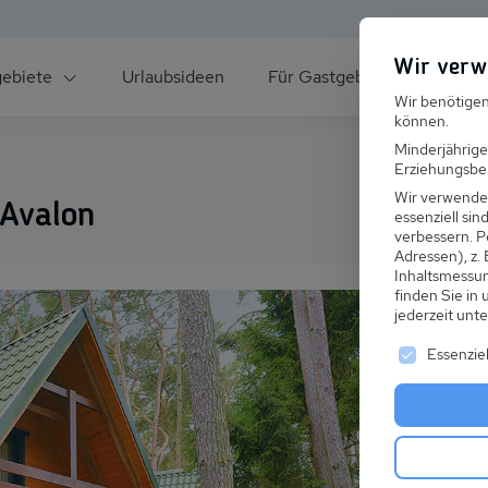
Wir verw
gebiete
Urlaubsideen
Für Gastgeber
Über un
Wir benötigen
können.
Minderjährige
Erziehungsber
Wir verwende
 Avalon
essenziell si
verbessern.
P
Adressen), z.
ee
Inhaltsmessu
finden Sie in
jederzeit unt
Es folgt ei
Essenziel
s im Winter
 den Skiurlaub