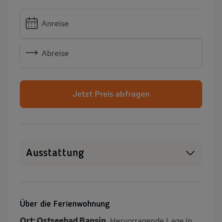
Anreise
Abreise
Jetzt Preis abfragen
Ausstattung
WLAN
SAT-TV
Heizung
Waschmaschine
Über die Ferienwohnung
Wäschetrockner
PKW-Parkplatz
Ort: Ostseebad Bansin.
Hervorragende Lage in