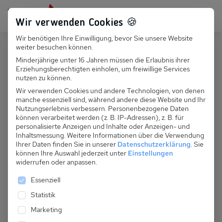
Persönlich für dich da:
+49 251 899 050
Wir verwenden Cookies 🍪
Wir benötigen Ihre Einwilligung, bevor Sie unsere Website
Suchfeld
weiter besuchen können.
Deutschland
Bansin
Minderjährige unter 16 Jahren müssen die Erlaubnis ihrer
Erziehungsberechtigten einholen, um freiwillige Services
Suchen
D 012.017 - Villa Frisia, Wohnung
nutzen zu können.
32
Wir verwenden Cookies und andere Technologien, von denen
manche essenziell sind, während andere diese Website und Ihr
Nutzungserlebnis verbessern.
Personenbezogene Daten
können verarbeitet werden (z. B. IP-Adressen), z. B. für
personalisierte Anzeigen und Inhalte oder Anzeigen- und
Inhaltsmessung.
Weitere Informationen über die Verwendung
Ihrer Daten finden Sie in unserer
Datenschutzerklärung
.
Sie
können Ihre Auswahl jederzeit unter
Einstellungen
widerrufen oder anpassen.
Es folgt eine Liste der Service-Gruppen, für die eine 
Essenziell
Statistik
Marketing