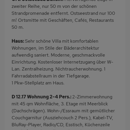
Dusche/WC
Küche
zweiter Reihe, nur 50 m von der schönen
Herd (4 Kochfelder)
Backofen
Strandpromenade entfernt. Ostseestrand nur 100
m! Ortsmitte mit Geschäften, Cafés, Restaurants
Geschirrspülmaschine
Kühlschrank
50 m.
Mikrowelle
Meerblick/Seeblick
Babybett
Fahrradabstellraum
Haus:
Sehr schöne Villa mit komfortablen
Wohnungen, im Stile der Bäderarchitektur
Nichtraucher
Haustiere/Hund
aufwendig saniert. Moderne, geschmackvolle
verboten
Einrichtung. Kostenloser Internetzugang über W-
Kaffeemaschine
Lan. Zentralheizung. Nichtraucherwohnung. 1
Fahrradabstellraum in der Tiefgarage.
1 Pkw-Stellplatz am Haus.
D 12.17 Wohnung 2-4 Pers.:
2-Zimmerwohnung
mit 45 qm Wohnfläche, 3. Etage mit Meerblick
(Dachschrägen). Wohn-/Essraum mit gemütlicher
Couchgarnitur (Ausziehcouch 2 Pers.), Kabel-TV,
BluRay-Player, Radio/CD, Esstisch, Küchenzeile