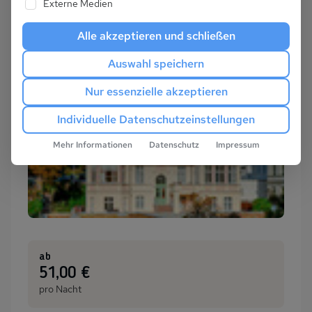
Externe Medien
Alle akzeptieren und schließen
Auswahl speichern
Nur essenzielle akzeptieren
Individuelle Datenschutzeinstellungen
Mehr Informationen
Datenschutz
Impressum
ab
:
51,00 €
pro Nacht