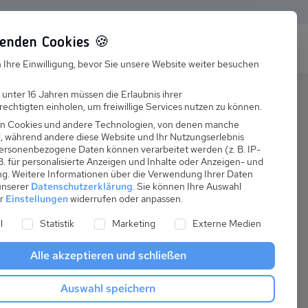
enden Cookies 🍪
s
Karriere
FAQ
 Ihre Einwilligung, bevor Sie unsere Website weiter besuchen
Jobs
 unter 16 Jahren müssen die Erlaubnis ihrer
echtigten einholen, um freiwillige Services nutzen zu können.
Suchen
Ausbildung
n Cookies und andere Technologien, von denen manche
nd, während andere diese Website und Ihr Nutzungserlebnis
ersonenbezogene Daten können verarbeitet werden (z. B. IP-
 B. für personalisierte Anzeigen und Inhalte oder Anzeigen- und
ng.
Weitere Informationen über die Verwendung Ihrer Daten
 unserer
Datenschutzerklärung
.
Sie können Ihre Auswahl
ab
er
Einstellungen
widerrufen oder anpassen.
:
85,00 €
ne Liste der Service-Gruppen, für die eine Einwilligung er
l
Statistik
Marketing
Externe Medien
pro Nacht
Alle akzeptieren und schließen
Anreise
Auswahl speichern