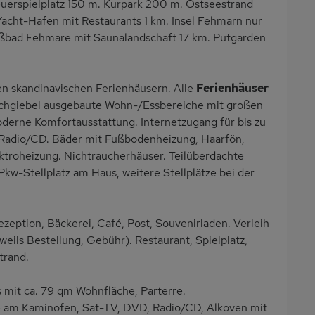
euerspielplatz 150 m. Kurpark 200 m. Ostseestrand
cht-Hafen mit Restaurants 1 km. Insel Fehmarn nur
paßbad Fehmare mit Saunalandschaft 17 km. Putgarden
en skandinavischen Ferienhäusern. Alle
Ferienhäuser
Dachgiebel ausgebaute Wohn-/Essbereiche mit großen
derne Komfortausstattung. Internetzugang für bis zu
 Radio/CD. Bäder mit Fußbodenheizung, Haarfön,
ktroheizung. Nichtraucherhäuser. Teilüberdachte
Pkw-Stellplatz am Haus, weitere Stellplätze bei der
eption, Bäckerei, Café, Post, Souvenirladen. Verleih
eils Bestellung, Gebühr). Restaurant, Spielplatz,
trand.
it ca. 79 qm Wohnfläche, Parterre.
 am Kaminofen, Sat-TV, DVD, Radio/CD, Alkoven mit