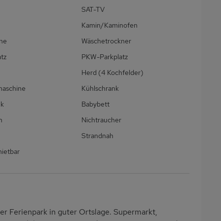
SAT-TV
Kamin/Kaminofen
ne
Wäschetrockner
atz
PKW-Parkplatz
Herd (4 Kochfelder)
maschine
Kühlschrank
nk
Babybett
h
Nichtraucher
Strandnah
ietbar
er Ferienpark in guter Ortslage. Supermarkt,