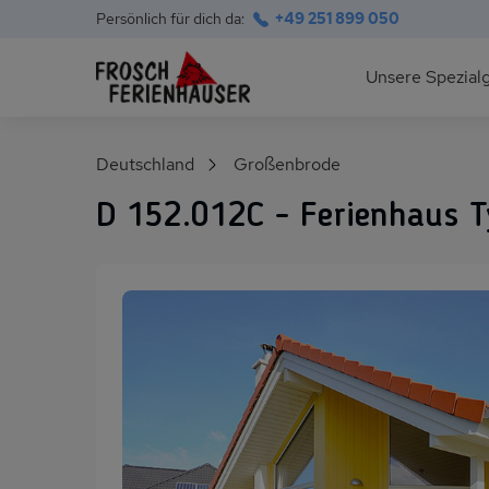
Persönlich für dich da:
+49 251 899 050
Hauptnavigation
Unsere Spezial
Deutsche Ostsee
Suchfeld
Deutschland
Großenbrode
Polnische Ostsee
D 152.012C - Ferienhaus T
Ferienhäuser am S
Alpen im Sommer
Skihütten & Chalet
Gruppenhäuser für