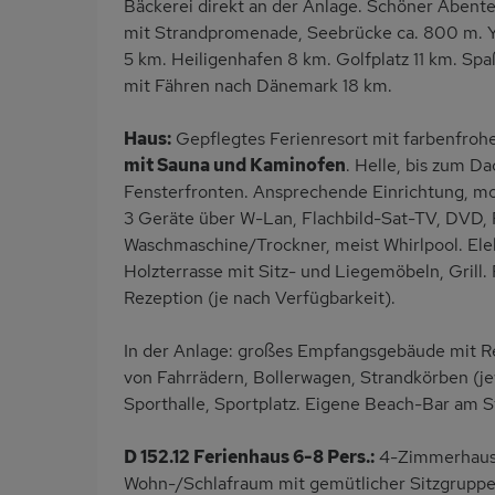
Bäckerei direkt an der Anlage. Schöner Abent
mit Strandpromenade, Seebrücke ca. 800 m. Ya
5 km. Heiligenhafen 8 km. Golfplatz 11 km. S
mit Fähren nach Dänemark 18 km.
Haus:
Gepflegtes Ferienresort mit farbenfroh
mit Sauna und Kaminofen
. Helle, bis zum 
Fensterfronten. Ansprechende Einrichtung, mo
3 Geräte über W-Lan, Flachbild-Sat-TV, DVD,
Waschmaschine/Trockner, meist Whirlpool. Ele
Holzterrasse mit Sitz- und Liegemöbeln, Grill. 
Rezeption (je nach Verfügbarkeit).
In der Anlage: großes Empfangsgebäude mit Rez
von Fahrrädern, Bollerwagen, Strandkörben (jew
Sporthalle, Sportplatz. Eigene Beach-Bar am S
D 152.12 Ferienhaus 6-8 Pers.:
4-Zimmerhaus m
Wohn-/Schlafraum mit gemütlicher Sitzgruppe