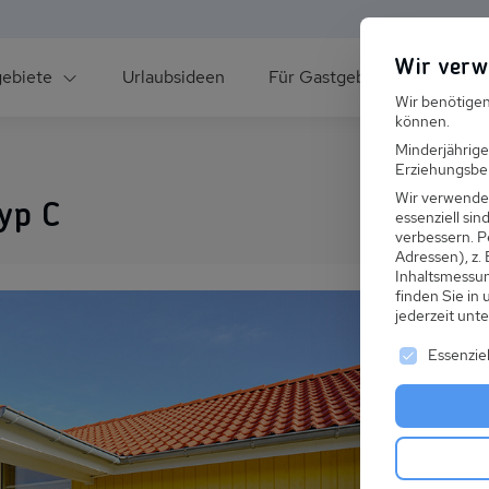
Wir verw
gebiete
Urlaubsideen
Für Gastgeber
Über un
Wir benötigen
können.
Minderjährige
Erziehungsber
Wir verwende
yp C
essenziell si
verbessern.
P
Adressen), z.
ee
Inhaltsmessu
finden Sie in
jederzeit unt
Es folgt ei
Essenziel
s im Winter
 den Skiurlaub