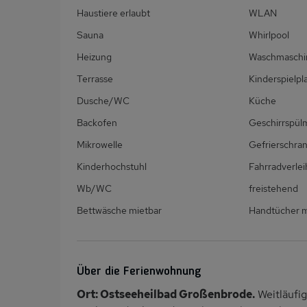
Haustiere erlaubt
WLAN
Sauna
Whirlpool
Heizung
Waschmaschi
Terrasse
Kinderspielpl
Dusche/WC
Küche
Backofen
Geschirrspül
Mikrowelle
Gefrierschra
Kinderhochstuhl
Fahrradverlei
Wb/WC
freistehend
Bettwäsche mietbar
Handtücher m
Über die Ferienwohnung
Ort: Ostseeheilbad Großenbrode.
Weitläufig