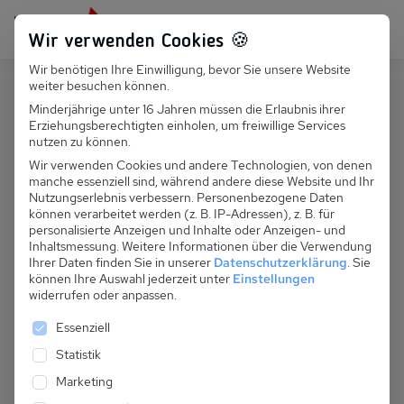
Persönlich für dich da:
+49 251 899 050
Wir verwenden Cookies 🍪
Wir benötigen Ihre Einwilligung, bevor Sie unsere Website
Suchfeld
weiter besuchen können.
Polen
Ustronie Morskie
Minderjährige unter 16 Jahren müssen die Erlaubnis ihrer
Erziehungsberechtigten einholen, um freiwillige Services
Suchen
PL 050.029B - Ferienhaus
nutzen zu können.
Gawronska (nr 9)
Wir verwenden Cookies und andere Technologien, von denen
manche essenziell sind, während andere diese Website und Ihr
Nutzungserlebnis verbessern.
Personenbezogene Daten
können verarbeitet werden (z. B. IP-Adressen), z. B. für
personalisierte Anzeigen und Inhalte oder Anzeigen- und
Inhaltsmessung.
Weitere Informationen über die Verwendung
Ihrer Daten finden Sie in unserer
Datenschutzerklärung
.
Sie
können Ihre Auswahl jederzeit unter
Einstellungen
widerrufen oder anpassen.
Es folgt eine Liste der Service-Gruppen, für die eine 
Essenziell
Statistik
Marketing