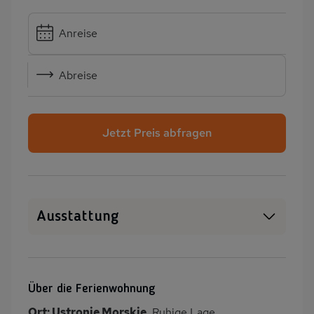
Anreise
Abreise
Jetzt Preis abfragen
Ausstattung
Haustiere erlaubt
WLAN
SAT-TV
Heizung
Über die Ferienwohnung
barrierefreundlich
Garten
Ort: Ustronie Morskie
, Ruhige Lage.