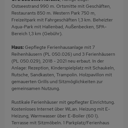
Terrasse
Grill
Ostseestrand 990 m. Ortsmitte mit Geschäften,
Kinderspielplatz
PKW-Parkplatz
Restaurants 850 m. Western Park 750 m,
Freizeitpark mit Fahrgeschäften 1,3 km. Beheizter
Eingezäuntes
Dusche
Aqua-Park mit Hallenbad, Außenbecken, SPA-
Grundstück
Bereich 1,3 km (Gebühr).
Küche
Herd (2 Platten)
Geschirrspülmaschine
Kühlschrank
Haus:
Gepflegte Ferienhausanlage mit 7
Reihenhäusern (PL 050.026) und 3 Ferienhäusern
Ruhige Lage
Babybett
(PL 050.029), 2018 - 2021 neu erbaut. In der
Kinderhochstuhl
Nichtraucher
Anlage: Rezeption, Kinderspielplatz mit Schaukeln,
Freisitz im Garten
Wb/WC
Rutsche, Sandkasten, Trampolin. Holzpavillon mit
gemauerten Grills und Sitzmöglichkeiten zur
Internet
Seniorenfreundlich
gemeinsamen Nutzung.
Terrassenmöbel
Kaffeemaschine
Erdgeschoss
Bettwäsche inklusive
Rustikale Ferienhäuser mit gepflegter Einrichtung.
Kostenloses Internet über WLan. Heizung mit E-
Heizung, Warmwasser über E-Boiler (60 l).
Terrasse mit Sitzmöbeln. 1 Parkplatz/Ferienhaus