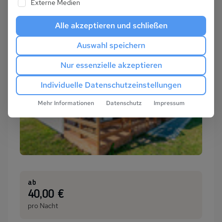
Externe Medien
Alle akzeptieren und schließen
Auswahl speichern
Nur essenzielle akzeptieren
Individuelle Datenschutzeinstellungen
Mehr Informationen
Datenschutz
Impressum
ab
:
40,00 €
pro Nacht