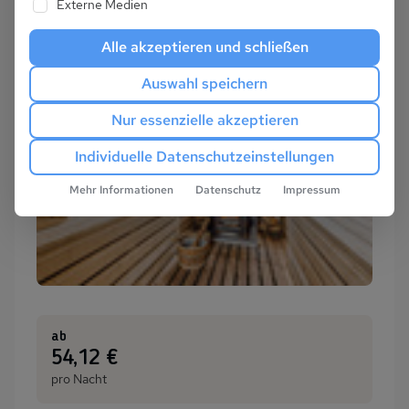
Externe Medien
Alle akzeptieren und schließen
Auswahl speichern
Nur essenzielle akzeptieren
Individuelle Datenschutzeinstellungen
Mehr Informationen
Datenschutz
Impressum
ab
:
54,12 €
pro Nacht