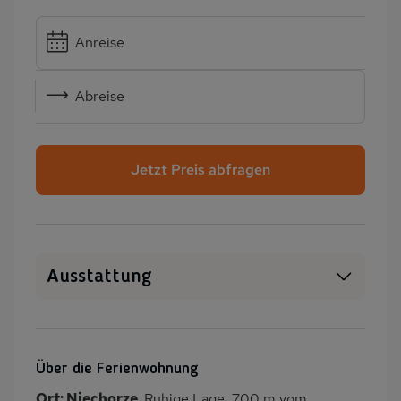
Anreise
Abreise
Jetzt Preis abfragen
Ausstattung
Haustiere erlaubt
WLAN
SAT-TV
Sauna
Über die Ferienwohnung
Heizung
Klimaanlage
Ort: Niechorze.
Ruhige Lage, 700 m vom