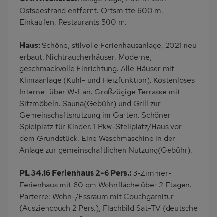
Waschmaschine
Garten
Ostseestrand entfernt. Ortsmitte 600 m.
Terrasse
Grill
Einkaufen, Restaurants 500 m.
Kinderspielplatz
PKW-Parkplatz
Haus:
Schöne, stilvolle Ferienhausanlage, 2021 neu
Eingezäuntes
Dusche
erbaut. Nichtraucherhäuser. Moderne,
Grundstück
geschmackvolle Einrichtung. Alle Häuser mit
Gäste WC
Küche
Klimaanlage (Kühl- und Heizfunktion). Kostenloses
Internet über W-Lan. Großzügige Terrasse mit
Herd (2 Platten)
Geschirrspülmaschine
Sitzmöbeln. Sauna(Gebühr) und Grill zur
Kühlschrank
Mikrowelle
Gemeinschaftsnutzung im Garten. Schöner
Ruhige Lage
Babybett
Spielplatz für Kinder. 1 Pkw-Stellplatz/Haus vor
dem Grundstück. Eine Waschmaschine in der
Kinderhochstuhl
Nichtraucher
Anlage zur gemeinschaftlichen Nutzung(Gebühr).
Wb/WC
Internet
Terrassenmöbel
Kaffeemaschine
PL 34.16 Ferienhaus 2-6 Pers.:
3-Zimmer-
Ferienhaus mit 60 qm Wohnfläche über 2 Etagen.
Bettwäsche inklusive
Parterre: Wohn-/Essraum mit Couchgarnitur
(Ausziehcouch 2 Pers.), Flachbild Sat-TV (deutsche