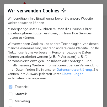
Persönlich für dich da:
+49 251 899 050
Wir verwenden Cookies 🍪
Wir benötigen Ihre Einwilligung, bevor Sie unsere Website
Suchfeld
weiter besuchen können.
Polen
Niechorze
Minderjährige unter 16 Jahren müssen die Erlaubnis ihrer
Erziehungsberechtigten einholen, um freiwillige Services
Suchen
PL 034.016D - Ferienhaus Villa
nutzen zu können.
Baltica
Wir verwenden Cookies und andere Technologien, von denen
manche essenziell sind, während andere diese Website und Ihr
Nutzungserlebnis verbessern.
Personenbezogene Daten
können verarbeitet werden (z. B. IP-Adressen), z. B. für
personalisierte Anzeigen und Inhalte oder Anzeigen- und
Inhaltsmessung.
Weitere Informationen über die Verwendung
Ihrer Daten finden Sie in unserer
Datenschutzerklärung
.
Sie
können Ihre Auswahl jederzeit unter
Einstellungen
widerrufen oder anpassen.
Es folgt eine Liste der Service-Gruppen, für die eine 
Essenziell
Statistik
Marketing