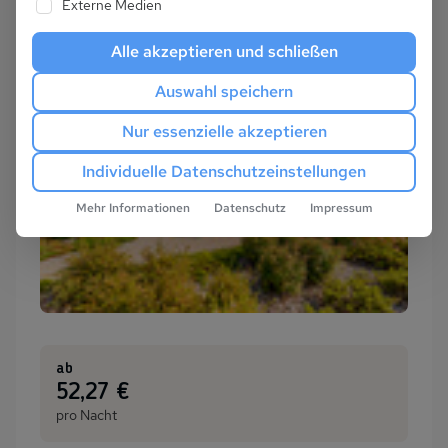
Externe Medien
Alle akzeptieren und schließen
Auswahl speichern
Nur essenzielle akzeptieren
Individuelle Datenschutzeinstellungen
Mehr Informationen
Datenschutz
Impressum
ab
:
52,27 €
pro Nacht