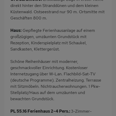
PKW-Parkplatz
Eingezäuntes
direkt hinter den Stranddünen und dem kleinen
Grundstück
Küstenwald. Ostseestrand nur 90 m. Ortsmitte mit
Dusche
Küche
Geschäften 800 m.
Herd (2 Platten)
Kühlschrank
Haus:
Gepflegte Ferienhausanlage auf einem
Babybett
Kinderhochstuhl
großzügigen, umzäunten Grundstück mit
Fahrradverleih
Nichtraucher
Rezeption, Kinderspielplatz mit Schaukel,
Sandkasten, Klettergerüst.
Wb/WC
Internet
Terrassenmöbel
Kaffeemaschine
Schöne Reihenhäuser mit moderner,
Strandnah
Bettwäsche inklusive
geschmackvoller Einrichtung. Kostenloser
Internetzugang über W-Lan. Flachbild-Sat-TV
Handtücher inklusive
(deutsche Programme). Zentralheizung. Terrasse
mit Sitzmöbeln. Nichtraucherwohnungen. 1 Pkw-
Stellplatz/Haus auf dem umzäunten und
bewachten Grundstück.
PL 55.16 Ferienhaus 2-4 Pers.:
3-Zimmer-