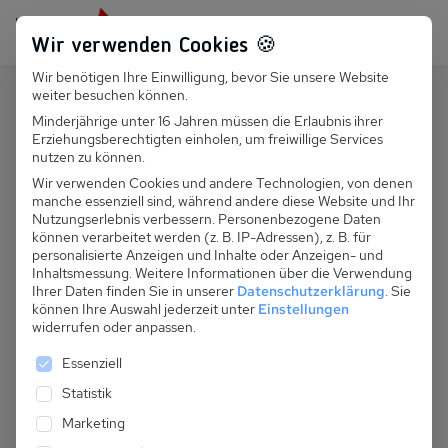
Persönlich für dich da:
+49 251 899 050
Wir verwenden Cookies 🍪
Wir benötigen Ihre Einwilligung, bevor Sie unsere Website
Suchfeld
weiter besuchen können.
Polen
Sarbinowo
Minderjährige unter 16 Jahren müssen die Erlaubnis ihrer
Erziehungsberechtigten einholen, um freiwillige Services
Suchen
PL 055.016B - Stare Sarbinowo,
nutzen zu können.
Ferienhaus 2-4 Pers.
Wir verwenden Cookies und andere Technologien, von denen
manche essenziell sind, während andere diese Website und Ihr
Nutzungserlebnis verbessern.
Personenbezogene Daten
können verarbeitet werden (z. B. IP-Adressen), z. B. für
personalisierte Anzeigen und Inhalte oder Anzeigen- und
Inhaltsmessung.
Weitere Informationen über die Verwendung
Ihrer Daten finden Sie in unserer
Datenschutzerklärung
.
Sie
können Ihre Auswahl jederzeit unter
Einstellungen
widerrufen oder anpassen.
Es folgt eine Liste der Service-Gruppen, für die eine 
Essenziell
Statistik
Marketing