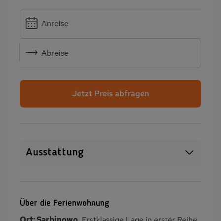
Anreise
Abreise
Jetzt Preis abfragen
Ausstattung
Haustiere erlaubt
WLAN
SAT-TV
Heizung
Über die Ferienwohnung
Terrasse
Kinderspielplatz
Ort: Sarbinowo.
Erstklassige Lage in erster Reihe